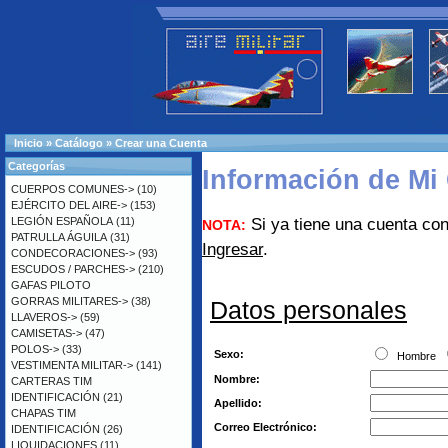
Inicio
»
Catálogo
»
Crear una Cuenta
Categorías
Información de Mi
CUERPOS COMUNES->
(10)
EJÉRCITO DEL AIRE->
(153)
LEGIÓN ESPAÑOLA
(11)
Si ya tiene una cuenta con
NOTA:
PATRULLA ÁGUILA
(31)
Ingresar
.
CONDECORACIONES->
(93)
ESCUDOS / PARCHES->
(210)
GAFAS PILOTO
GORRAS MILITARES->
(38)
Datos personales
LLAVEROS->
(59)
CAMISETAS->
(47)
POLOS->
(33)
Sexo:
Hombre
VESTIMENTA MILITAR->
(141)
Nombre:
CARTERAS TIM
IDENTIFICACIÓN
(21)
Apellido:
CHAPAS TIM
Correo Electrónico:
IDENTIFICACIÓN
(26)
LIQUIDACIONES
(11)