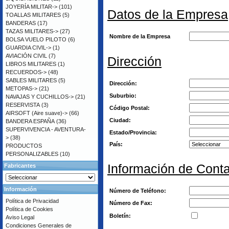
JOYERÍA MILITAR->
(101)
Datos de la Empresa
TOALLAS MILITARES
(5)
BANDERAS
(17)
TAZAS MILITARES->
(27)
Nombre de la Empresa
BOLSA VUELO PILOTO
(6)
GUARDIA CIVIL->
(1)
AVIACIÓN CIVIL
(7)
Dirección
LIBROS MILITARES
(1)
RECUERDOS->
(48)
SABLES MILITARES
(5)
Dirección:
METOPAS->
(21)
Suburbio:
NAVAJAS Y CUCHILLOS->
(21)
RESERVISTA
(3)
Código Postal:
AIRSOFT (Aire suave)->
(66)
Ciudad:
BANDERA ESPAÑA
(36)
SUPERVIVENCIA - AVENTURA-
Estado/Provincia:
>
(38)
País:
PRODUCTOS
PERSONALIZABLES
(10)
Información de Cont
Fabricantes
Información
Número de Teléfono:
Política de Privacidad
Número de Fax:
Política de Cookies
Boletín:
Aviso Legal
Condiciones Generales de