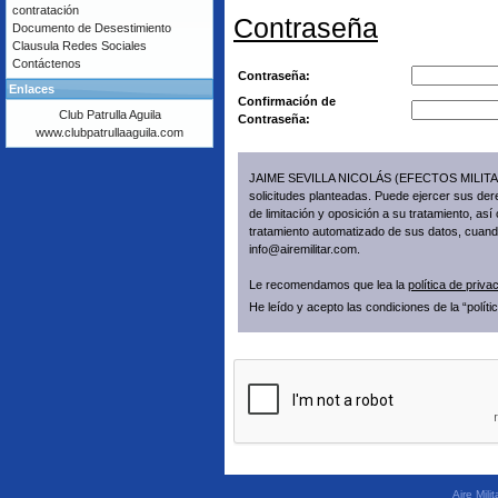
contratación
Contraseña
Documento de Desestimiento
Clausula Redes Sociales
Contáctenos
Contraseña:
Enlaces
Confirmación de
Club Patrulla Aguila
Contraseña:
www.clubpatrullaaguila.com
JAIME SEVILLA NICOLÁS (EFECTOS MILITARES 
solicitudes planteadas. Puede ejercer sus dere
de limitación y oposición a su tratamiento, a
tratamiento automatizado de sus datos, cuando
info@airemilitar.com.
Le recomendamos que lea la
política de priv
He leído y acepto las condiciones de la “polít
Aire Mil