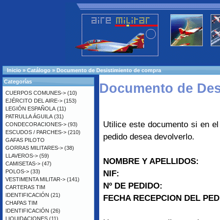
Inicio
»
Catálogo
»
Documento de Desistimiento de compra
Categorías
Documento de Des
CUERPOS COMUNES->
(10)
EJÉRCITO DEL AIRE->
(153)
LEGIÓN ESPAÑOLA
(11)
PATRULLA ÁGUILA
(31)
Utilice este documento si en el
CONDECORACIONES->
(93)
ESCUDOS / PARCHES->
(210)
pedido desea devolverlo.
GAFAS PILOTO
GORRAS MILITARES->
(38)
LLAVEROS->
(59)
NOMBRE Y APELLIDOS:
CAMISETAS->
(47)
POLOS->
(33)
NIF:
VESTIMENTA MILITAR->
(141)
Nº DE PEDIDO:
CARTERAS TIM
IDENTIFICACIÓN
(21)
FECHA RECEPCION DEL PED
CHAPAS TIM
IDENTIFICACIÓN
(26)
LIQUIDACIONES
(11)