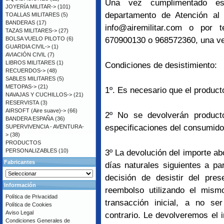
Una vez cumplimentado es
JOYERÍA MILITAR->
(101)
departamento de Atención al c
TOALLAS MILITARES
(5)
BANDERAS
(17)
info@airemilitar.com o por 
TAZAS MILITARES->
(27)
BOLSA VUELO PILOTO
(6)
670900130 o 968572360, una vez
GUARDIA CIVIL->
(1)
AVIACIÓN CIVIL
(7)
LIBROS MILITARES
(1)
Condiciones de desistimiento:
RECUERDOS->
(48)
SABLES MILITARES
(5)
METOPAS->
(21)
1º. Es necesario que el product
NAVAJAS Y CUCHILLOS->
(21)
RESERVISTA
(3)
AIRSOFT (Aire suave)->
(66)
2º No se devolverán product
BANDERA ESPAÑA
(36)
especificaciones del consumido
SUPERVIVENCIA - AVENTURA-
>
(38)
PRODUCTOS
PERSONALIZABLES
(10)
3º La devolución del importe ab
Fabricantes
días naturales siguientes a pa
decisión de desistir del pre
Información
reembolso utilizando el mis
Política de Privacidad
transacción inicial, a no s
Política de Cookies
Aviso Legal
contrario. Le devolveremos el 
Condiciones Generales de