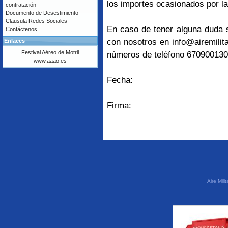
los importes ocasionados por la
contratación
Documento de Desestimiento
Clausula Redes Sociales
En caso de tener alguna duda 
Contáctenos
con nosotros en info@airemilita
Enlaces
Festival Aéreo de Motril
números de teléfono 670900130
www.aaao.es
Fecha:
Firma:
Aire Mil