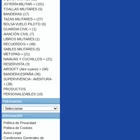
JOYERÍA MILITAR->
(101)
TOALLAS MILITARES
(5)
BANDERAS
(17)
TAZAS MILITARES->
(27)
BOLSA VUELO PILOTO
(6)
GUARDIA CIVIL->
(1)
AVIACIÓN CIVIL
(7)
LIBROS MILITARES
(1)
RECUERDOS->
(48)
SABLES MILITARES
(5)
METOPAS->
(21)
NAVAJAS Y CUCHILLOS->
(21)
RESERVISTA
(3)
AIRSOFT (Aire suave)->
(66)
BANDERA ESPAÑA
(36)
SUPERVIVENCIA - AVENTURA-
>
(38)
PRODUCTOS
PERSONALIZABLES
(10)
Fabricantes
Información
Política de Privacidad
Política de Cookies
Aviso Legal
Condiciones Generales de