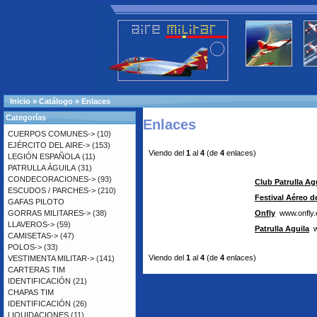
Inicio
»
Catálogo
»
Enlaces
Categorías
Enlaces
CUERPOS COMUNES->
(10)
EJÉRCITO DEL AIRE->
(153)
Viendo del
1
al
4
(de
4
enlaces)
LEGIÓN ESPAÑOLA
(11)
PATRULLA ÁGUILA
(31)
CONDECORACIONES->
(93)
Club Patrulla Ag
ESCUDOS / PARCHES->
(210)
Festival Aéreo de
GAFAS PILOTO
GORRAS MILITARES->
(38)
Onfly
www.onfly.
LLAVEROS->
(59)
Patrulla Aguila
ww
CAMISETAS->
(47)
POLOS->
(33)
Viendo del
1
al
4
(de
4
enlaces)
VESTIMENTA MILITAR->
(141)
CARTERAS TIM
IDENTIFICACIÓN
(21)
CHAPAS TIM
IDENTIFICACIÓN
(26)
LIQUIDACIONES
(11)