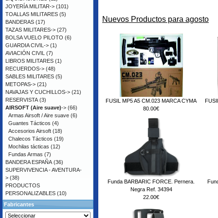
JOYERÍA MILITAR->
(101)
TOALLAS MILITARES
(5)
Nuevos Productos para agosto
BANDERAS
(17)
TAZAS MILITARES->
(27)
BOLSA VUELO PILOTO
(6)
GUARDIA CIVIL->
(1)
AVIACIÓN CIVIL
(7)
LIBROS MILITARES
(1)
RECUERDOS->
(48)
SABLES MILITARES
(5)
METOPAS->
(21)
NAVAJAS Y CUCHILLOS->
(21)
RESERVISTA
(3)
FUSIL MP5 A5 CM.023 MARCA CYMA
FUSI
AIRSOFT (Aire suave)
->
(66)
80.00€
Armas Airsoft / Aire suave
(6)
Guantes Tácticos
(4)
Accesorios Airsoft
(18)
Chalecos Tácticos
(19)
Mochilas tácticas
(12)
Fundas Armas
(7)
BANDERA ESPAÑA
(36)
SUPERVIVENCIA - AVENTURA-
>
(38)
Funda BARBARIC FORCE. Pernera.
Fun
PRODUCTOS
Negra Ref. 34394
PERSONALIZABLES
(10)
22.00€
Fabricantes