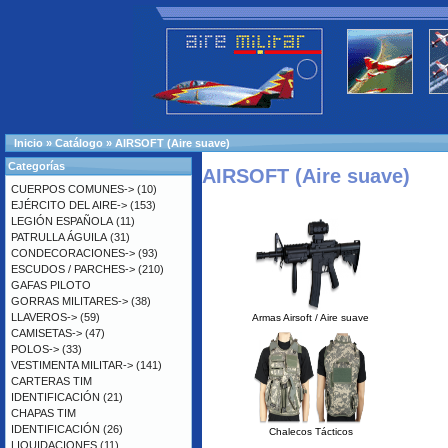
Inicio
»
Catálogo
»
AIRSOFT (Aire suave)
Categorías
AIRSOFT (Aire suave)
CUERPOS COMUNES->
(10)
EJÉRCITO DEL AIRE->
(153)
LEGIÓN ESPAÑOLA
(11)
PATRULLA ÁGUILA
(31)
CONDECORACIONES->
(93)
ESCUDOS / PARCHES->
(210)
GAFAS PILOTO
GORRAS MILITARES->
(38)
LLAVEROS->
(59)
Armas Airsoft / Aire suave
CAMISETAS->
(47)
POLOS->
(33)
VESTIMENTA MILITAR->
(141)
CARTERAS TIM
IDENTIFICACIÓN
(21)
CHAPAS TIM
IDENTIFICACIÓN
(26)
Chalecos Tácticos
LIQUIDACIONES
(11)