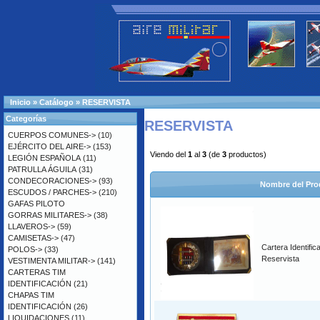
Inicio
»
Catálogo
»
RESERVISTA
Categorías
RESERVISTA
CUERPOS COMUNES->
(10)
EJÉRCITO DEL AIRE->
(153)
Viendo del
1
al
3
(de
3
productos)
LEGIÓN ESPAÑOLA
(11)
PATRULLA ÁGUILA
(31)
CONDECORACIONES->
(93)
Nombre del Pro
ESCUDOS / PARCHES->
(210)
GAFAS PILOTO
GORRAS MILITARES->
(38)
LLAVEROS->
(59)
CAMISETAS->
(47)
Cartera Identific
POLOS->
(33)
Reservista
VESTIMENTA MILITAR->
(141)
CARTERAS TIM
IDENTIFICACIÓN
(21)
CHAPAS TIM
IDENTIFICACIÓN
(26)
LIQUIDACIONES
(11)