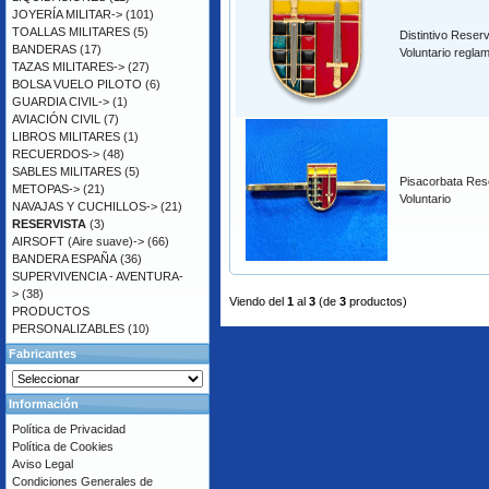
JOYERÍA MILITAR->
(101)
TOALLAS MILITARES
(5)
Distintivo Reserv
BANDERAS
(17)
Voluntario regla
TAZAS MILITARES->
(27)
BOLSA VUELO PILOTO
(6)
GUARDIA CIVIL->
(1)
AVIACIÓN CIVIL
(7)
LIBROS MILITARES
(1)
RECUERDOS->
(48)
SABLES MILITARES
(5)
Pisacorbata Res
METOPAS->
(21)
Voluntario
NAVAJAS Y CUCHILLOS->
(21)
RESERVISTA
(3)
AIRSOFT (Aire suave)->
(66)
BANDERA ESPAÑA
(36)
SUPERVIVENCIA - AVENTURA-
>
(38)
Viendo del
1
al
3
(de
3
productos)
PRODUCTOS
PERSONALIZABLES
(10)
Fabricantes
Información
Política de Privacidad
Política de Cookies
Aviso Legal
Condiciones Generales de