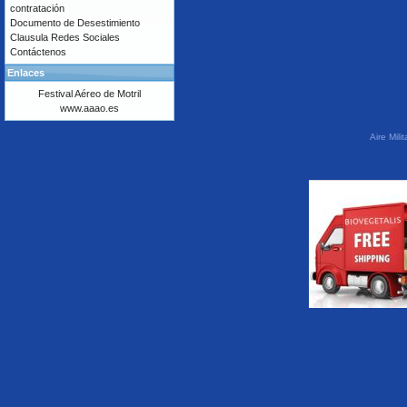
contratación
Documento de Desestimiento
Clausula Redes Sociales
Contáctenos
Enlaces
Festival Aéreo de Motril
www.aaao.es
Aire Mil