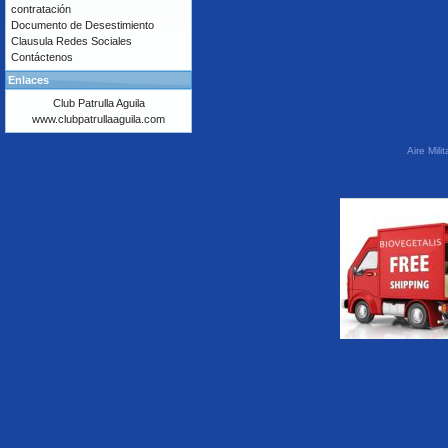
contratación
Documento de Desestimiento
Clausula Redes Sociales
Contáctenos
Enlaces
Club Patrulla Aguila
www.clubpatrullaaguila.com
Aire Mil