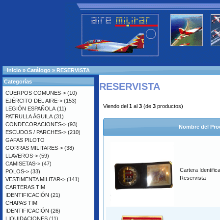
Inicio
»
Catálogo
»
RESERVISTA
Categorías
RESERVISTA
CUERPOS COMUNES->
(10)
EJÉRCITO DEL AIRE->
(153)
Viendo del
1
al
3
(de
3
productos)
LEGIÓN ESPAÑOLA
(11)
PATRULLA ÁGUILA
(31)
CONDECORACIONES->
(93)
Nombre del Pro
ESCUDOS / PARCHES->
(210)
GAFAS PILOTO
GORRAS MILITARES->
(38)
LLAVEROS->
(59)
CAMISETAS->
(47)
Cartera Identific
POLOS->
(33)
Reservista
VESTIMENTA MILITAR->
(141)
CARTERAS TIM
IDENTIFICACIÓN
(21)
CHAPAS TIM
IDENTIFICACIÓN
(26)
LIQUIDACIONES
(11)