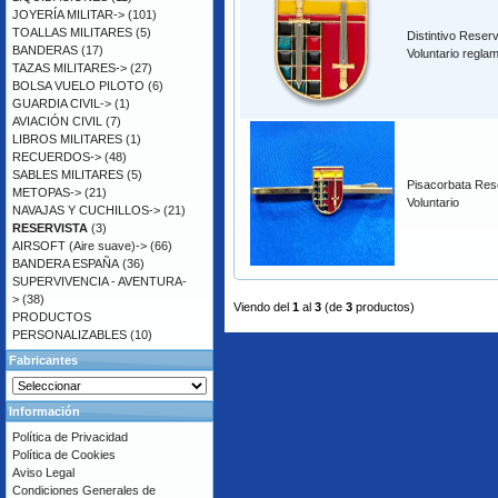
JOYERÍA MILITAR->
(101)
TOALLAS MILITARES
(5)
Distintivo Reserv
BANDERAS
(17)
Voluntario regla
TAZAS MILITARES->
(27)
BOLSA VUELO PILOTO
(6)
GUARDIA CIVIL->
(1)
AVIACIÓN CIVIL
(7)
LIBROS MILITARES
(1)
RECUERDOS->
(48)
SABLES MILITARES
(5)
Pisacorbata Res
METOPAS->
(21)
Voluntario
NAVAJAS Y CUCHILLOS->
(21)
RESERVISTA
(3)
AIRSOFT (Aire suave)->
(66)
BANDERA ESPAÑA
(36)
SUPERVIVENCIA - AVENTURA-
>
(38)
Viendo del
1
al
3
(de
3
productos)
PRODUCTOS
PERSONALIZABLES
(10)
Fabricantes
Información
Política de Privacidad
Política de Cookies
Aviso Legal
Condiciones Generales de