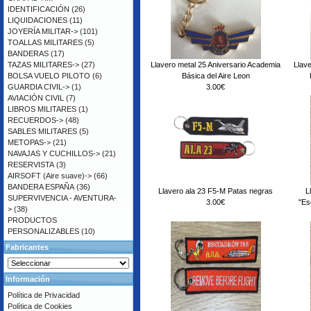
IDENTIFICACIÓN
(26)
LIQUIDACIONES
(11)
JOYERÍA MILITAR->
(101)
TOALLAS MILITARES
(5)
BANDERAS
(17)
Llavero metal 25 Aniversario Academia
Llave
TAZAS MILITARES->
(27)
Básica del Aire Leon
BOLSA VUELO PILOTO
(6)
3.00€
GUARDIA CIVIL->
(1)
AVIACIÓN CIVIL
(7)
LIBROS MILITARES
(1)
RECUERDOS->
(48)
SABLES MILITARES
(5)
METOPAS->
(21)
NAVAJAS Y CUCHILLOS->
(21)
RESERVISTA
(3)
AIRSOFT (Aire suave)->
(66)
BANDERA ESPAÑA
(36)
Llavero ala 23 F5-M Patas negras
L
SUPERVIVENCIA - AVENTURA-
3.00€
"Es
>
(38)
PRODUCTOS
PERSONALIZABLES
(10)
Fabricantes
Información
Política de Privacidad
Política de Cookies