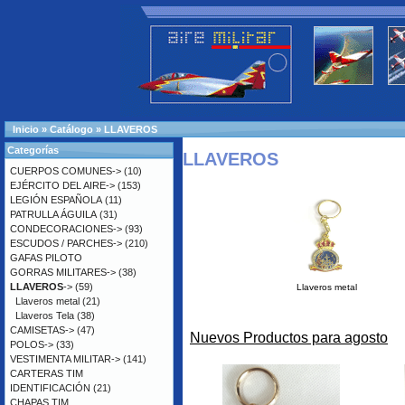
Inicio
»
Catálogo
»
LLAVEROS
Categorías
LLAVEROS
CUERPOS COMUNES->
(10)
EJÉRCITO DEL AIRE->
(153)
LEGIÓN ESPAÑOLA
(11)
PATRULLA ÁGUILA
(31)
CONDECORACIONES->
(93)
ESCUDOS / PARCHES->
(210)
GAFAS PILOTO
GORRAS MILITARES->
(38)
LLAVEROS
->
(59)
Llaveros metal
Llaveros metal
(21)
Llaveros Tela
(38)
CAMISETAS->
(47)
Nuevos Productos para agosto
POLOS->
(33)
VESTIMENTA MILITAR->
(141)
CARTERAS TIM
IDENTIFICACIÓN
(21)
CHAPAS TIM