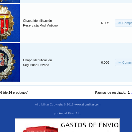
Chapa Identificación
Compr
6.00€
Reservista Mod. Antiguo
Chapa Identificación
Compr
6.00€
Seguridad Privada
20
(de
26
productos)
Páginas de resultado:
1
Aire Militar Copyright © 2013
www.airemilitar.com
por
Angel Plus, S.L.