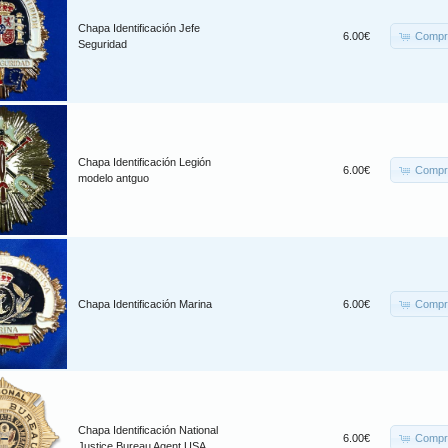
Chapa Identificación Jefe
Compr
6.00€
Seguridad
Chapa Identificación Legión
Compr
6.00€
modelo antguo
Compr
Chapa Identificación Marina
6.00€
Chapa Identificación National
Compr
6.00€
Justice Bureau Agent USA