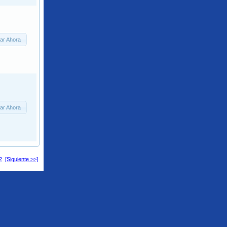
ar Ahora
ar Ahora
2
[Siguiente >>]