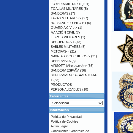
JOYERÍA MILITAR->
(101)
TOALLAS MILITARES
(5)
BANDERAS
(17)
TAZAS MILITARES->
(27)
BOLSA VUELO PILOTO
(6)
GUARDIA CIVIL->
(1)
AVIACIÓN CIVIL
(7)
LIBROS MILITARES
(1)
RECUERDOS->
(48)
SABLES MILITARES
(5)
METOPAS->
(21)
NAVAJAS Y CUCHILLOS->
(21)
RESERVISTA
(3)
AIRSOFT (Aire suave)->
(66)
BANDERA ESPAÑA
(36)
SUPERVIVENCIA - AVENTURA-
>
(38)
PRODUCTOS
PERSONALIZABLES
(10)
Fabricantes
Información
Política de Privacidad
Política de Cookies
Aviso Legal
Condiciones Generales de