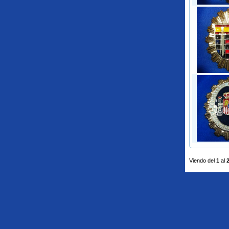
Viendo del
1
al