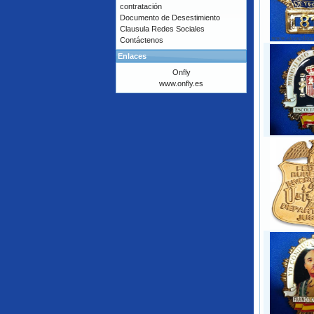
contratación
Documento de Desestimiento
Clausula Redes Sociales
Contáctenos
Enlaces
Onfly
www.onfly.es