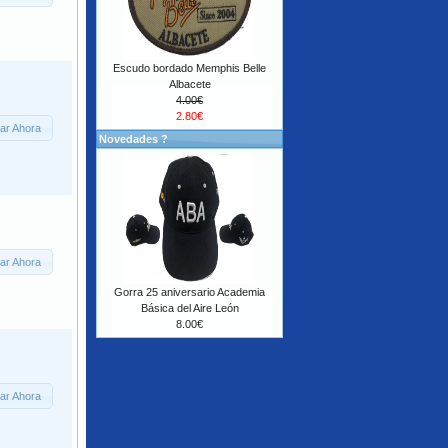
Escudo bordado Memphis Belle
Albacete
4.00€
2.80€
ar Ahora
Novedades ?
ar Ahora
Gorra 25 aniversario Academia
Básica del Aire León
8.00€
ar Ahora