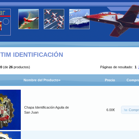
TIM IDENTIFICACIÓN
20
(de
26
productos)
Páginas de resultado:
1
Nombre del Producto+
Precio
Compra
Chapa Identificación Aguila de
Compr
6.00€
San Juan