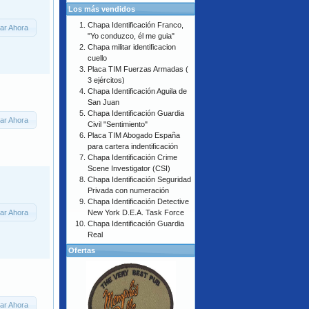
Los más vendidos
Chapa Identificación Franco,
ar Ahora
"Yo conduzco, él me guia"
Chapa militar identificacion
cuello
Placa TIM Fuerzas Armadas (
3 ejércitos)
Chapa Identificación Aguila de
San Juan
Chapa Identificación Guardia
ar Ahora
Civil "Sentimiento"
Placa TIM Abogado España
para cartera indentificación
Chapa Identificación Crime
Scene Investigator (CSI)
Chapa Identificación Seguridad
Privada con numeración
Chapa Identificación Detective
ar Ahora
New York D.E.A. Task Force
Chapa Identificación Guardia
Real
Ofertas
ar Ahora