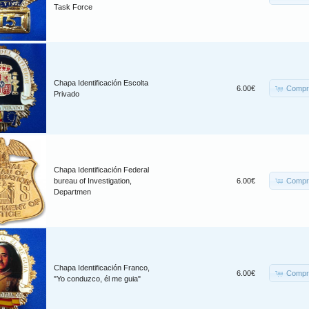
Task Force
Chapa Identificación Escolta
Compr
6.00€
Privado
Chapa Identificación Federal
Compr
bureau of Investigation,
6.00€
Departmen
Chapa Identificación Franco,
Compr
6.00€
"Yo conduzco, él me guia"