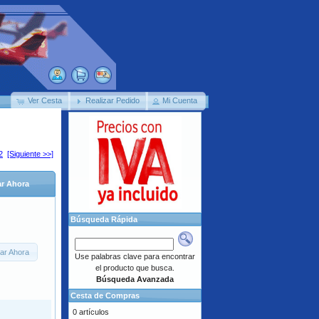
Ver Cesta
Realizar Pedido
Mi Cuenta
2
[Siguiente >>]
r Ahora
Búsqueda Rápida
ar Ahora
Use palabras clave para encontrar
el producto que busca.
Búsqueda Avanzada
Cesta de Compras
0 artículos