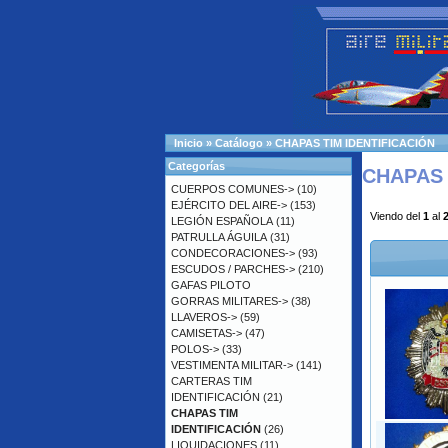
Inicio
»
Catálogo
»
CHAPAS TIM IDENTIFICACIÓN
Categorías
CHAPAS 
CUERPOS COMUNES->
(10)
EJÉRCITO DEL AIRE->
(153)
Viendo del
1
al
LEGIÓN ESPAÑOLA
(11)
PATRULLA ÁGUILA
(31)
CONDECORACIONES->
(93)
ESCUDOS / PARCHES->
(210)
GAFAS PILOTO
GORRAS MILITARES->
(38)
LLAVEROS->
(59)
CAMISETAS->
(47)
POLOS->
(33)
VESTIMENTA MILITAR->
(141)
CARTERAS TIM
IDENTIFICACIÓN
(21)
CHAPAS TIM
IDENTIFICACIÓN
(26)
LIQUIDACIONES
(11)