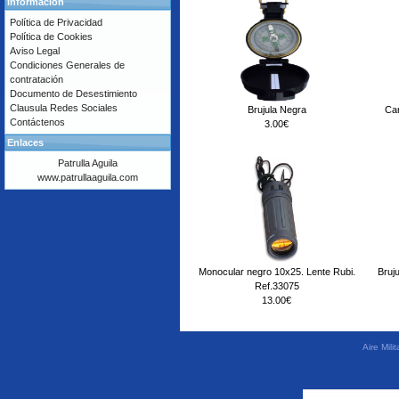
Información
Política de Privacidad
Política de Cookies
Aviso Legal
Condiciones Generales de
contratación
Documento de Desestimiento
Clausula Redes Sociales
Brujula Negra
Can
Contáctenos
3.00€
Enlaces
Patrulla Aguila
www.patrullaaguila.com
Monocular negro 10x25. Lente Rubi.
Bruj
Ref.33075
13.00€
Aire Mil