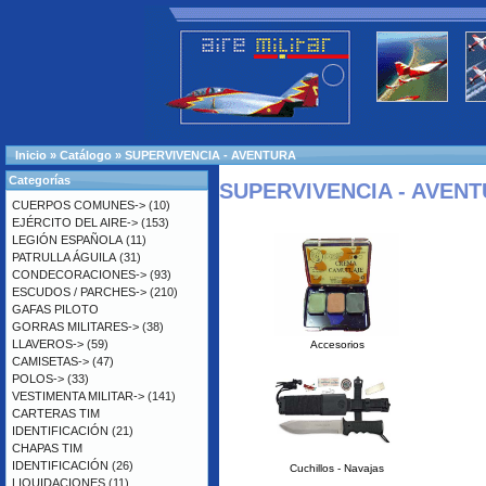
Inicio
»
Catálogo
»
SUPERVIVENCIA - AVENTURA
Categorías
SUPERVIVENCIA - AVEN
CUERPOS COMUNES->
(10)
EJÉRCITO DEL AIRE->
(153)
LEGIÓN ESPAÑOLA
(11)
PATRULLA ÁGUILA
(31)
CONDECORACIONES->
(93)
ESCUDOS / PARCHES->
(210)
GAFAS PILOTO
GORRAS MILITARES->
(38)
LLAVEROS->
(59)
Accesorios
CAMISETAS->
(47)
POLOS->
(33)
VESTIMENTA MILITAR->
(141)
CARTERAS TIM
IDENTIFICACIÓN
(21)
CHAPAS TIM
IDENTIFICACIÓN
(26)
Cuchillos - Navajas
LIQUIDACIONES
(11)