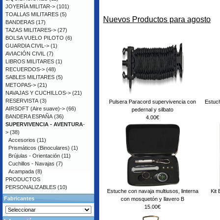
JOYERÍA MILITAR->
(101)
TOALLAS MILITARES
(5)
Nuevos Productos para agosto
BANDERAS
(17)
TAZAS MILITARES->
(27)
BOLSA VUELO PILOTO
(6)
GUARDIA CIVIL->
(1)
AVIACIÓN CIVIL
(7)
LIBROS MILITARES
(1)
RECUERDOS->
(48)
SABLES MILITARES
(5)
METOPAS->
(21)
NAVAJAS Y CUCHILLOS->
(21)
RESERVISTA
(3)
Pulsera Paracord supervivencia con
Estuch
AIRSOFT (Aire suave)->
(66)
pedernal y silbato
BANDERA ESPAÑA
(36)
4.00€
SUPERVIVENCIA - AVENTURA
-
>
(38)
Accesorios
(11)
Prismáticos (Binoculares)
(1)
Brújulas - Orientación
(11)
Cuchillos - Navajas
(7)
Acampada
(8)
PRODUCTOS
PERSONALIZABLES
(10)
Estuche con navaja multiusos, linterna
Kit
Fabricantes
con mosquetón y llavero B
15.00€