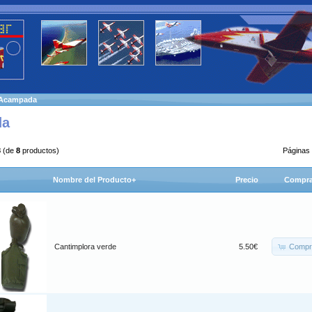
Acampada
da
8
(de
8
productos)
Páginas
Nombre del Producto+
Precio
Compra
Compr
Cantimplora verde
5.50€