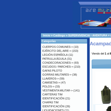
Inicio
»
Catálogo
»
SUPERVIVENCIA - AVENTURA
»
Categorías
Acampa
CUERPOS COMUNES->
(10)
EJÉRCITO DEL AIRE->
(153)
Viendo del
1
al
LEGIÓN ESPAÑOLA
(11)
PATRULLA ÁGUILA
(31)
CONDECORACIONES->
(93)
ESCUDOS / PARCHES->
(210)
GAFAS PILOTO
GORRAS MILITARES->
(38)
LLAVEROS->
(59)
CAMISETAS->
(47)
POLOS->
(33)
VESTIMENTA MILITAR->
(141)
CARTERAS TIM
IDENTIFICACIÓN
(21)
CHAPAS TIM
IDENTIFICACIÓN
(26)
LIQUIDACIONES
(11)