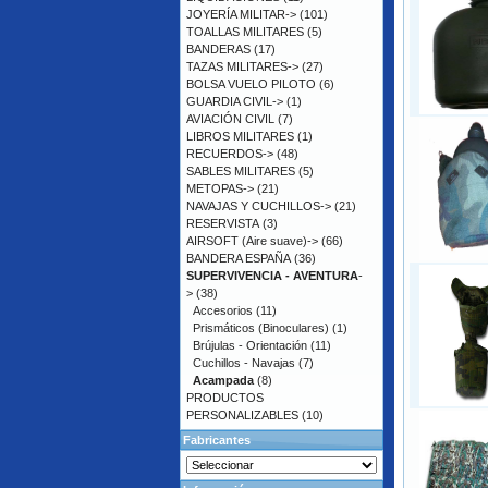
JOYERÍA MILITAR->
(101)
TOALLAS MILITARES
(5)
BANDERAS
(17)
TAZAS MILITARES->
(27)
BOLSA VUELO PILOTO
(6)
GUARDIA CIVIL->
(1)
AVIACIÓN CIVIL
(7)
LIBROS MILITARES
(1)
RECUERDOS->
(48)
SABLES MILITARES
(5)
METOPAS->
(21)
NAVAJAS Y CUCHILLOS->
(21)
RESERVISTA
(3)
AIRSOFT (Aire suave)->
(66)
BANDERA ESPAÑA
(36)
SUPERVIVENCIA - AVENTURA
-
>
(38)
Accesorios
(11)
Prismáticos (Binoculares)
(1)
Brújulas - Orientación
(11)
Cuchillos - Navajas
(7)
Acampada
(8)
PRODUCTOS
PERSONALIZABLES
(10)
Fabricantes