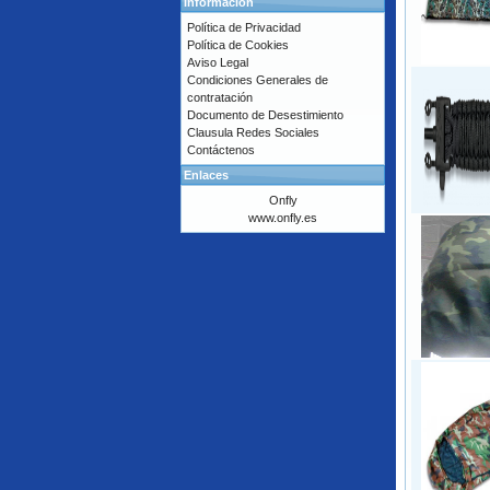
Información
Política de Privacidad
Política de Cookies
Aviso Legal
Condiciones Generales de
contratación
Documento de Desestimiento
Clausula Redes Sociales
Contáctenos
Enlaces
Onfly
www.onfly.es