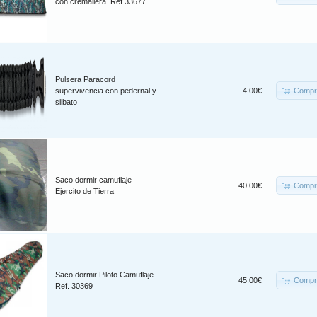
con cremallera. Ref.33677
Pulsera Paracord
Compr
supervivencia con pedernal y
4.00€
silbato
Saco dormir camuflaje
Compr
40.00€
Ejercito de Tierra
Saco dormir Piloto Camuflaje.
Compr
45.00€
Ref. 30369