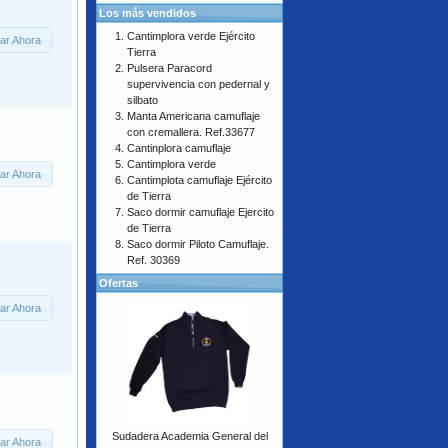
Los más vendidos
Cantimplora verde Ejército
ar Ahora
Tierra
Pulsera Paracord
supervivencia con pedernal y
silbato
Manta Americana camuflaje
con cremallera. Ref.33677
Cantinplora camuflaje
Cantimplora verde
ar Ahora
Cantimplota camuflaje Ejército
de Tierra
Saco dormir camuflaje Ejercito
de Tierra
Saco dormir Piloto Camuflaje.
Ref. 30369
Ofertas
ar Ahora
Sudadera Academia General del
ar Ahora