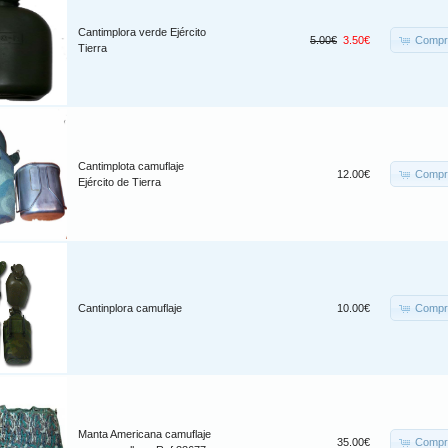
Cantimplora verde Ejército
Compr
5.00€
3.50€
Tierra
Cantimplota camuflaje
Compr
12.00€
Ejército de Tierra
Compr
Cantinplora camuflaje
10.00€
Manta Americana camuflaje
Compr
35.00€