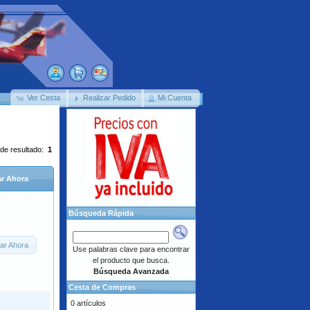
Ver Cesta
Realizar Pedido
Mi Cuenta
 de resultado:
1
r Ahora
Búsqueda Rápida
ar Ahora
Use palabras clave para encontrar
el producto que busca.
Búsqueda Avanzada
Cesta de Compras
0 artículos