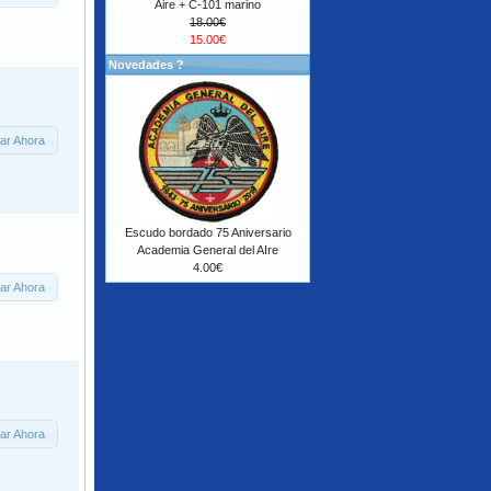
Aire + C-101 marino
18.00€
15.00€
Novedades ?
ar Ahora
Escudo bordado 75 Aniversario
Academia General del AIre
4.00€
ar Ahora
ar Ahora