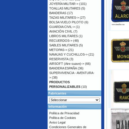
JOYERÍA MILITAR->
(101)
TOALLAS MILITARES
(5)
BANDERAS
(17)
TAZAS MILITARES->
(27)
BOLSA VUELO PILOTO
(6)
GUARDIA CIVIL->
(1)
AVIACIÓN CIVIL
(7)
LIBROS MILITARES
(1)
RECUERDOS->
(48)
SABLES MILITARES
(5)
METOPAS->
(21)
NAVAJAS Y CUCHILLOS->
(21)
RESERVISTA
(3)
AIRSOFT (Aire suave)->
(66)
BANDERA ESPAÑA
(36)
SUPERVIVENCIA - AVENTURA-
>
(38)
PRODUCTOS
PERSONALIZABLES
(10)
Fabricantes
Información
Política de Privacidad
Política de Cookies
Aviso Legal
Condiciones Generales de