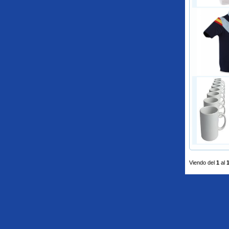
Viendo del
1
al