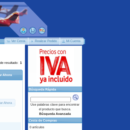
Ver Cesta
Realizar Pedido
Mi Cuenta
 de resultado:
1
r Ahora
Búsqueda Rápida
ar Ahora
Use palabras clave para encontrar
el producto que busca.
Búsqueda Avanzada
Cesta de Compras
0 artículos