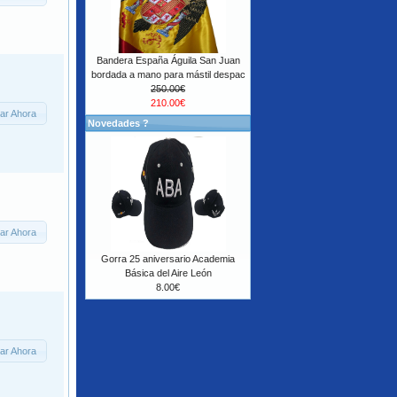
Bandera España Águila San Juan
bordada a mano para mástil despac
250.00€
210.00€
ar Ahora
Novedades ?
ar Ahora
Gorra 25 aniversario Academia
Básica del Aire León
8.00€
ar Ahora