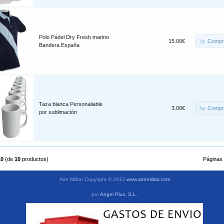
Polo Pádel Dry Fresh marino
Compr
15.00€
Bandera España
Taza blanca Personaliable
Compr
3.00€
por sublimación
10
(de
10
productos)
Páginas
Aire Militar Copyright © 2013
www.airemilitar.com
por
Angel Plus, S.L.