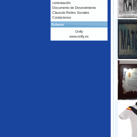
contratación
Documento de Desestimiento
Clausula Redes Sociales
Contáctenos
Enlaces
Onfly
www.onfly.es