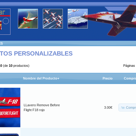
ES
TOS PERSONALIZABLES
10
(de
10
productos)
Páginas
Nombre del Producto+
Precio
Compra
LLavero Remove Before
Compr
3.00€
Flight F18 rojo