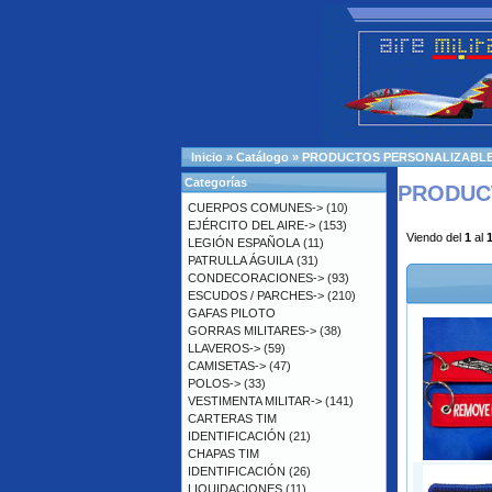
Inicio
»
Catálogo
»
PRODUCTOS PERSONALIZABL
Categorías
PRODUC
CUERPOS COMUNES->
(10)
EJÉRCITO DEL AIRE->
(153)
Viendo del
1
al
LEGIÓN ESPAÑOLA
(11)
PATRULLA ÁGUILA
(31)
CONDECORACIONES->
(93)
ESCUDOS / PARCHES->
(210)
GAFAS PILOTO
GORRAS MILITARES->
(38)
LLAVEROS->
(59)
CAMISETAS->
(47)
POLOS->
(33)
VESTIMENTA MILITAR->
(141)
CARTERAS TIM
IDENTIFICACIÓN
(21)
CHAPAS TIM
IDENTIFICACIÓN
(26)
LIQUIDACIONES
(11)