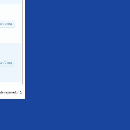
ar Ahora
ar Ahora
 de resultado:
1