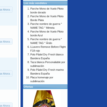
Los más vendidos
Parche Mono de Vuelo Piloto
ar Ahora
borde dorado
Parche Mono de Vuelo Piloto
Borde Plata
Parche nombre de guerra "
NAME TAG " Mimeta
Parche Mono de Vuelo Piloto
borde Azul
Parche nombre de guerra "
ar Ahora
NAME TAG " Árido
LLavero Remove Before Flight
F18 rojo
Polo Pádel Dry Fresh blanco
Bandera España
Taza blanca Personaliable por
sublimación
Polo Pádel Dry Fresh marino
ar Ahora
Bandera España
Placa homenaje por
subilimación
Ofertas
ar Ahora