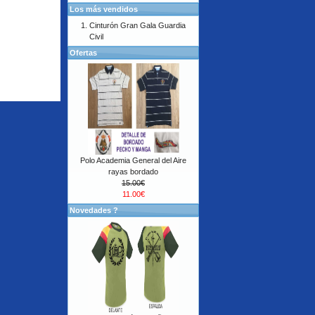
Los más vendidos
Cinturón Gran Gala Guardia
Civil
Ofertas
Polo Academia General del Aire
rayas bordado
15.00€
11.00€
Novedades ?