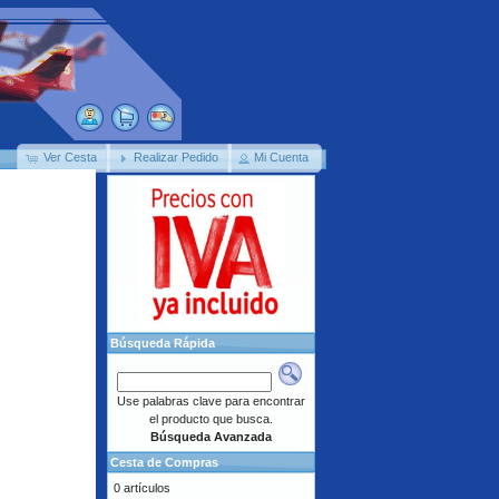
Ver Cesta
Realizar Pedido
Mi Cuenta
Búsqueda Rápida
Use palabras clave para encontrar
el producto que busca.
Búsqueda Avanzada
Cesta de Compras
0 artículos