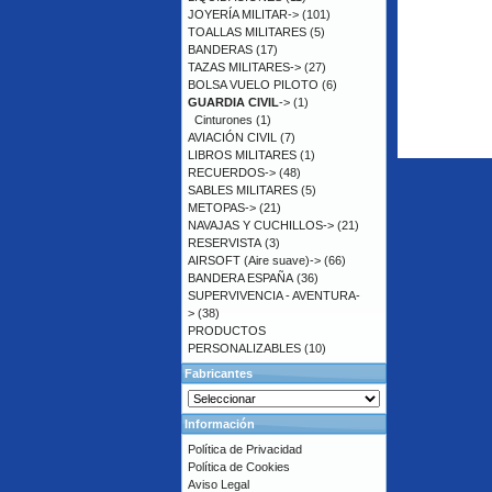
JOYERÍA MILITAR->
(101)
TOALLAS MILITARES
(5)
BANDERAS
(17)
TAZAS MILITARES->
(27)
BOLSA VUELO PILOTO
(6)
GUARDIA CIVIL
->
(1)
Cinturones
(1)
AVIACIÓN CIVIL
(7)
LIBROS MILITARES
(1)
RECUERDOS->
(48)
SABLES MILITARES
(5)
METOPAS->
(21)
NAVAJAS Y CUCHILLOS->
(21)
RESERVISTA
(3)
AIRSOFT (Aire suave)->
(66)
BANDERA ESPAÑA
(36)
SUPERVIVENCIA - AVENTURA-
>
(38)
PRODUCTOS
PERSONALIZABLES
(10)
Fabricantes
Información
Política de Privacidad
Política de Cookies
Aviso Legal