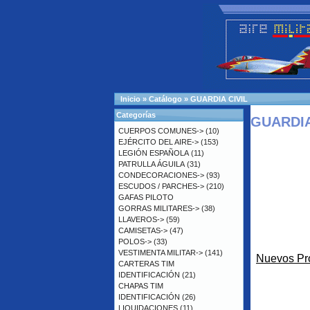
Inicio
»
Catálogo
»
GUARDIA CIVIL
Categorías
GUARDIA
CUERPOS COMUNES->
(10)
EJÉRCITO DEL AIRE->
(153)
LEGIÓN ESPAÑOLA
(11)
PATRULLA ÁGUILA
(31)
CONDECORACIONES->
(93)
ESCUDOS / PARCHES->
(210)
GAFAS PILOTO
GORRAS MILITARES->
(38)
LLAVEROS->
(59)
CAMISETAS->
(47)
POLOS->
(33)
VESTIMENTA MILITAR->
(141)
Nuevos Pr
CARTERAS TIM
IDENTIFICACIÓN
(21)
CHAPAS TIM
IDENTIFICACIÓN
(26)
LIQUIDACIONES
(11)