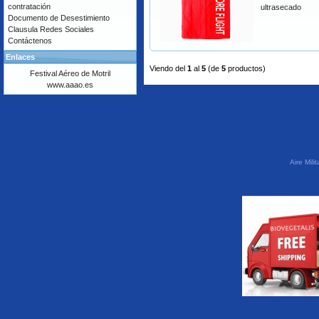
contratación
ultrasecado
Documento de Desestimiento
Clausula Redes Sociales
Contáctenos
Enlaces
Viendo del
1
al
5
(de
5
productos)
Festival Aéreo de Motril
www.aaao.es
Aire Mil