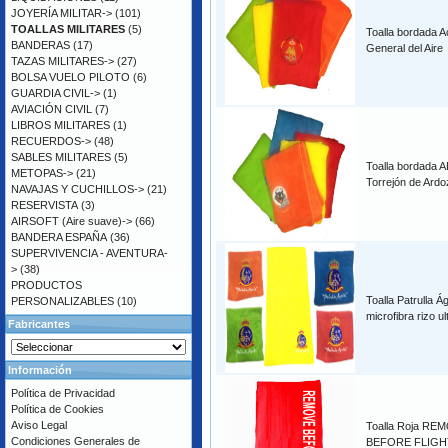
JOYERÍA MILITAR->
(101)
TOALLAS MILITARES
(5)
Toalla bordada 
BANDERAS
(17)
General del Aire
TAZAS MILITARES->
(27)
BOLSA VUELO PILOTO
(6)
GUARDIA CIVIL->
(1)
AVIACIÓN CIVIL
(7)
LIBROS MILITARES
(1)
RECUERDOS->
(48)
SABLES MILITARES
(5)
Toalla bordada A
METOPAS->
(21)
Torrejón de Ardo
NAVAJAS Y CUCHILLOS->
(21)
RESERVISTA
(3)
AIRSOFT (Aire suave)->
(66)
BANDERA ESPAÑA
(36)
SUPERVIVENCIA - AVENTURA-
>
(38)
PRODUCTOS
Toalla Patrulla Á
PERSONALIZABLES
(10)
microfibra rizo u
Fabricantes
Información
Política de Privacidad
Política de Cookies
Aviso Legal
Toalla Roja RE
Condiciones Generales de
BEFORE FLIGHT 