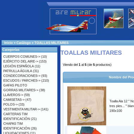
Inicio
»
Catálogo
»
TOALLAS MILITARES
Categorías
TOALLAS MILITARES
CUERPOS COMUNES->
(10)
EJÉRCITO DEL AIRE->
(153)
Viendo del
1
al
5
(de
5
productos)
LEGIÓN ESPAÑOLA
(11)
PATRULLA ÁGUILA
(31)
CONDECORACIONES->
(93)
Nombre del Pro
ESCUDOS / PARCHES->
(210)
GAFAS PILOTO
GORRAS MILITARES->
(38)
LLAVEROS->
(59)
CAMISETAS->
(47)
Toalla Ala 12 " 
POLOS->
(33)
tres pies... " bla
VESTIMENTA MILITAR->
(141)
190x100
CARTERAS TIM
IDENTIFICACIÓN
(21)
CHAPAS TIM
IDENTIFICACIÓN
(26)
LIQUIDACIONES
(11)