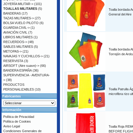
JOYERÍA MILITAR->
(101)
TOALLAS MILITARES
(5)
Toalla bordada 
BANDERAS
(17)
General del Aire
TAZAS MILITARES->
(27)
BOLSA VUELO PILOTO
(6)
GUARDIA CIVIL->
(1)
AVIACIÓN CIVIL
(7)
LIBROS MILITARES
(1)
RECUERDOS->
(48)
SABLES MILITARES
(5)
Toalla bordada A
METOPAS->
(21)
Torrejón de Ardo
NAVAJAS Y CUCHILLOS->
(21)
RESERVISTA
(3)
AIRSOFT (Aire suave)->
(66)
BANDERA ESPAÑA
(36)
SUPERVIVENCIA - AVENTURA-
>
(38)
PRODUCTOS
Toalla Patrulla Á
PERSONALIZABLES
(10)
microfibra rizo u
Fabricantes
Información
Política de Privacidad
Política de Cookies
Aviso Legal
Toalla Roja RE
Condiciones Generales de
BEFORE FLIGHT 