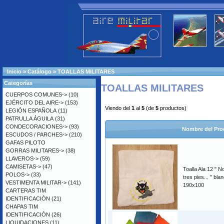
Inicio
»
Catálogo
»
TOALLAS MILITARES
Categorías
TOALLAS MILITARES
CUERPOS COMUNES->
(10)
EJÉRCITO DEL AIRE->
(153)
Viendo del
1
al
5
(de
5
productos)
LEGIÓN ESPAÑOLA
(11)
PATRULLA ÁGUILA
(31)
CONDECORACIONES->
(93)
Nombre del Pro
ESCUDOS / PARCHES->
(210)
GAFAS PILOTO
GORRAS MILITARES->
(38)
LLAVEROS->
(59)
CAMISETAS->
(47)
Toalla Ala 12 " 
POLOS->
(33)
tres pies... " bla
VESTIMENTA MILITAR->
(141)
190x100
CARTERAS TIM
IDENTIFICACIÓN
(21)
CHAPAS TIM
IDENTIFICACIÓN
(26)
LIQUIDACIONES
(11)