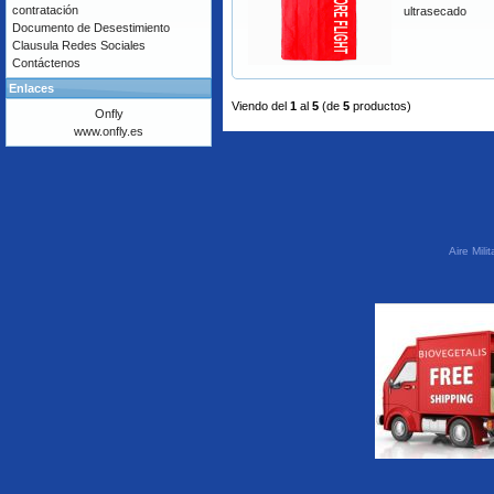
contratación
ultrasecado
Documento de Desestimiento
Clausula Redes Sociales
Contáctenos
Enlaces
Viendo del
1
al
5
(de
5
productos)
Onfly
www.onfly.es
Aire Mil