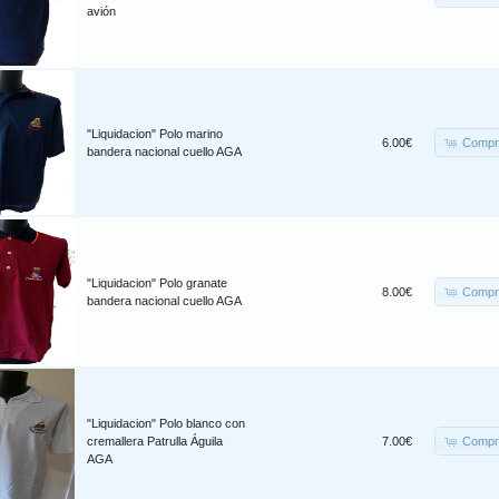
avión
"Liquidacion" Polo marino
Compr
6.00€
bandera nacional cuello AGA
"Liquidacion" Polo granate
Compr
8.00€
bandera nacional cuello AGA
"Liquidacion" Polo blanco con
Compr
cremallera Patrulla Águila
7.00€
AGA