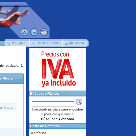
Ver Cesta
Realizar Pedido
Mi Cuenta
 de resultado:
1
r Ahora
Búsqueda Rápida
ar Ahora
Use palabras clave para encontrar
el producto que busca.
Búsqueda Avanzada
Cesta de Compras
0 artículos