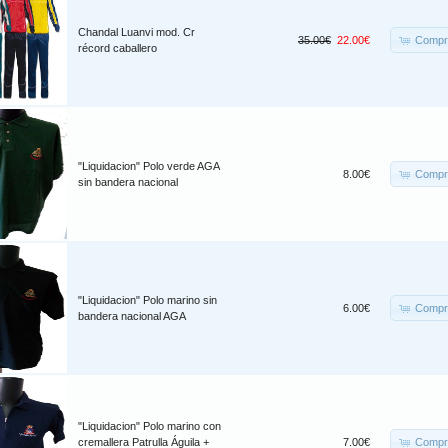
Chandal Luanvi mod. Cr
Compr
35.00€
22.00€
récord caballero
"Liquidacion" Polo verde AGA
Compr
8.00€
sin bandera nacional
"Liquidacion" Polo marino sin
Compr
6.00€
bandera nacional AGA
"Liquidacion" Polo marino con
Compr
cremallera Patrulla Águila +
7.00€