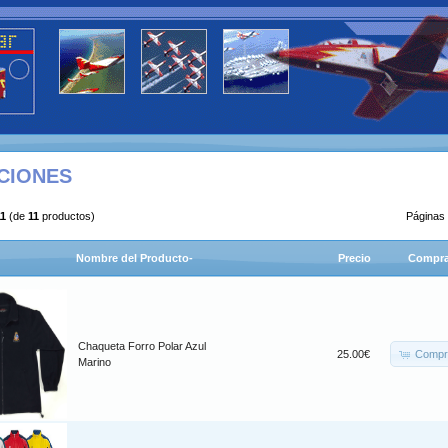
CIONES
11
(de
11
productos)
Páginas
Nombre del Producto-
Precio
Compra
Chaqueta Forro Polar Azul
Compr
25.00€
Marino