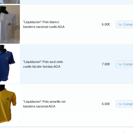
"Liquidacion" Polo blanco
Compr
6.00€
bandera nacional cuello AGA
"Liquidacion" Polo azul cielo
Compr
7.00€
cuello bicolor bordao AGA
"Liquidacion" Polo amarillo sin
Compr
6.00€
bandera nacional AGA