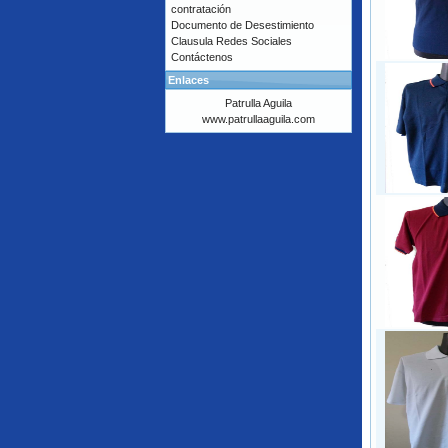
contratación
Documento de Desestimiento
Clausula Redes Sociales
Contáctenos
Enlaces
Patrulla Aguila
www.patrullaaguila.com