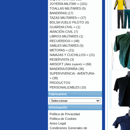
JOYERÍA MILITAR->
(101)
TOALLAS MILITARES
(5)
BANDERAS
(17)
TAZAS MILITARES->
(27)
BOLSA VUELO PILOTO
(6)
GUARDIA CIVIL->
(1)
AVIACIÓN CIVIL
(7)
LIBROS MILITARES
(1)
RECUERDOS->
(48)
SABLES MILITARES
(5)
METOPAS->
(21)
NAVAJAS Y CUCHILLOS->
(21)
RESERVISTA
(3)
AIRSOFT (Aire suave)->
(66)
BANDERA ESPAÑA
(36)
SUPERVIVENCIA - AVENTURA-
>
(38)
PRODUCTOS
PERSONALIZABLES
(10)
Fabricantes
Información
Política de Privacidad
Política de Cookies
Aviso Legal
Condiciones Generales de