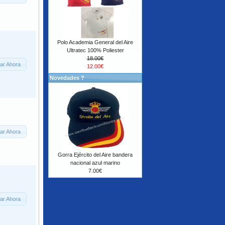
Polo Academia General del Aire
Ultratec 100% Poliester
18.00€
ar Ahora
12.00€
Novedades ?
ar Ahora
Gorra Ejército del Aire bandera
nacional azul marino
7.00€
ar Ahora