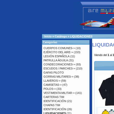
Inicio
»
Catálogo
»
LIQUIDACIONES
Categorías
LIQUIDA
CUERPOS COMUNES->
(10)
EJÉRCITO DEL AIRE->
(153)
Viendo del
1
al
LEGIÓN ESPAÑOLA
(11)
PATRULLA ÁGUILA
(31)
CONDECORACIONES->
(93)
ESCUDOS / PARCHES->
(210)
GAFAS PILOTO
GORRAS MILITARES->
(38)
LLAVEROS->
(59)
CAMISETAS->
(47)
POLOS->
(33)
VESTIMENTA MILITAR->
(141)
CARTERAS TIM
IDENTIFICACIÓN
(21)
CHAPAS TIM
IDENTIFICACIÓN
(26)
LIQUIDACIONES
(11)