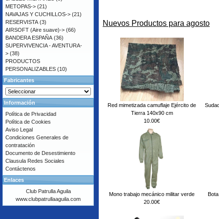
METOPAS->
(21)
NAVAJAS Y CUCHILLOS->
(21)
Nuevos Productos para agosto
RESERVISTA
(3)
AIRSOFT (Aire suave)->
(66)
BANDERA ESPAÑA
(36)
SUPERVIVENCIA - AVENTURA-
>
(38)
PRODUCTOS
PERSONALIZABLES
(10)
Fabricantes
Información
Red mimetizada camuflaje Ejército de
Sudad
Tierra 140x90 cm
Política de Privacidad
10.00€
Política de Cookies
Aviso Legal
Condiciones Generales de
contratación
Documento de Desestimiento
Clausula Redes Sociales
Contáctenos
Enlaces
Club Patrulla Aguila
Mono trabajo mecánico militar verde
Bota 
www.clubpatrullaaguila.com
20.00€