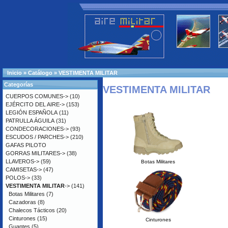
Inicio
»
Catálogo
»
VESTIMENTA MILITAR
Categorías
VESTIMENTA MILITAR
CUERPOS COMUNES->
(10)
EJÉRCITO DEL AIRE->
(153)
LEGIÓN ESPAÑOLA
(11)
PATRULLA ÁGUILA
(31)
CONDECORACIONES->
(93)
ESCUDOS / PARCHES->
(210)
GAFAS PILOTO
GORRAS MILITARES->
(38)
LLAVEROS->
(59)
Botas Militares
CAMISETAS->
(47)
POLOS->
(33)
VESTIMENTA MILITAR
->
(141)
Botas Militares
(7)
Cazadoras
(8)
Chalecos Tácticos
(20)
Cinturones
(15)
Cinturones
Guantes
(5)