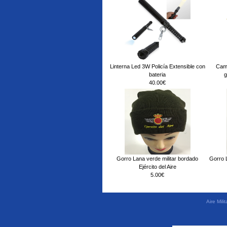
Linterna Led 3W Policía Extensible con
Cami
bateria
g
40.00€
Gorro Lana verde militar bordado
Gorro L
Ejército del Aire
5.00€
Aire Mil