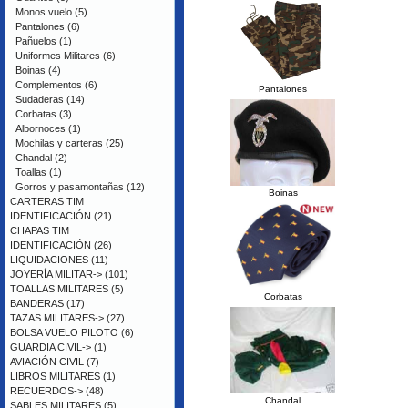
Monos vuelo
(5)
Pantalones
(6)
Pañuelos
(1)
Uniformes Militares
(6)
Boinas
(4)
Complementos
(6)
Pantalones
Sudaderas
(14)
Corbatas
(3)
Albornoces
(1)
Mochilas y carteras
(25)
Chandal
(2)
Toallas
(1)
Gorros y pasamontañas
(12)
Boinas
CARTERAS TIM
IDENTIFICACIÓN
(21)
CHAPAS TIM
IDENTIFICACIÓN
(26)
LIQUIDACIONES
(11)
JOYERÍA MILITAR->
(101)
TOALLAS MILITARES
(5)
Corbatas
BANDERAS
(17)
TAZAS MILITARES->
(27)
BOLSA VUELO PILOTO
(6)
GUARDIA CIVIL->
(1)
AVIACIÓN CIVIL
(7)
LIBROS MILITARES
(1)
RECUERDOS->
(48)
Chandal
SABLES MILITARES
(5)