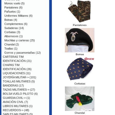
Monos vuelo
(5)
Pantalones
(6)
Pañuelos
(1)
Uniformes Militares
(6)
Boinas
(4)
Complementos
(6)
Pantalones
Sudaderas
(14)
Corbatas
(3)
Albornoces
(1)
Mochilas y carteras
(25)
Chandal
(2)
Toallas
(1)
Gorros y pasamontañas
(12)
Boinas
CARTERAS TIM
IDENTIFICACIÓN
(21)
CHAPAS TIM
IDENTIFICACIÓN
(26)
LIQUIDACIONES
(11)
JOYERÍA MILITAR->
(101)
TOALLAS MILITARES
(5)
Corbatas
BANDERAS
(17)
TAZAS MILITARES->
(27)
BOLSA VUELO PILOTO
(6)
GUARDIA CIVIL->
(1)
AVIACIÓN CIVIL
(7)
LIBROS MILITARES
(1)
RECUERDOS->
(48)
Chandal
SABLES MILITARES
(5)