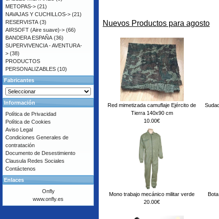
METOPAS->
(21)
NAVAJAS Y CUCHILLOS->
(21)
Nuevos Productos para agosto
RESERVISTA
(3)
AIRSOFT (Aire suave)->
(66)
BANDERA ESPAÑA
(36)
SUPERVIVENCIA - AVENTURA-
>
(38)
PRODUCTOS
PERSONALIZABLES
(10)
Fabricantes
Información
Red mimetizada camuflaje Ejército de
Sudad
Tierra 140x90 cm
Política de Privacidad
10.00€
Política de Cookies
Aviso Legal
Condiciones Generales de
contratación
Documento de Desestimiento
Clausula Redes Sociales
Contáctenos
Enlaces
Onfly
Mono trabajo mecánico militar verde
Bota 
www.onfly.es
20.00€