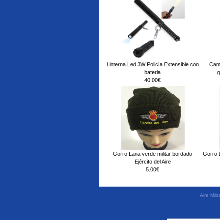
Linterna Led 3W Policía Extensible con
Cami
bateria
g
40.00€
Gorro Lana verde militar bordado
Gorro L
Ejército del Aire
5.00€
Aire Mil