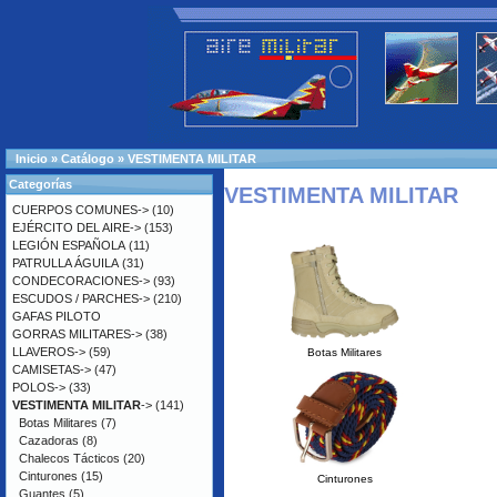
Inicio
»
Catálogo
»
VESTIMENTA MILITAR
Categorías
VESTIMENTA MILITAR
CUERPOS COMUNES->
(10)
EJÉRCITO DEL AIRE->
(153)
LEGIÓN ESPAÑOLA
(11)
PATRULLA ÁGUILA
(31)
CONDECORACIONES->
(93)
ESCUDOS / PARCHES->
(210)
GAFAS PILOTO
GORRAS MILITARES->
(38)
LLAVEROS->
(59)
Botas Militares
CAMISETAS->
(47)
POLOS->
(33)
VESTIMENTA MILITAR
->
(141)
Botas Militares
(7)
Cazadoras
(8)
Chalecos Tácticos
(20)
Cinturones
(15)
Cinturones
Guantes
(5)