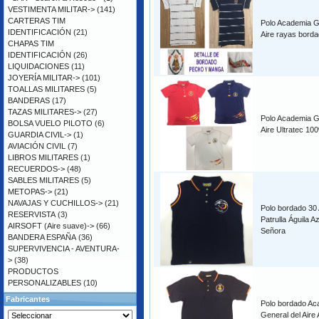
VESTIMENTA MILITAR->
(141)
CARTERAS TIM
Polo Academia G
IDENTIFICACIÓN
(21)
Aire rayas bord
CHAPAS TIM
IDENTIFICACIÓN
(26)
LIQUIDACIONES
(11)
JOYERÍA MILITAR->
(101)
TOALLAS MILITARES
(5)
BANDERAS
(17)
TAZAS MILITARES->
(27)
Polo Academia G
BOLSA VUELO PILOTO
(6)
Aire Ultratec 10
GUARDIA CIVIL->
(1)
AVIACIÓN CIVIL
(7)
LIBROS MILITARES
(1)
RECUERDOS->
(48)
SABLES MILITARES
(5)
METOPAS->
(21)
NAVAJAS Y CUCHILLOS->
(21)
Polo bordado 30 
RESERVISTA
(3)
Patrulla Águila A
AIRSOFT (Aire suave)->
(66)
Señora
BANDERA ESPAÑA
(36)
SUPERVIVENCIA - AVENTURA-
>
(38)
PRODUCTOS
PERSONALIZABLES
(10)
Fabricantes
Polo bordado Ac
General del Aire