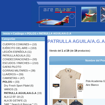
Inicio
»
Catálogo
»
POLOS
»
PATRULLA AGUILA/A.G.A
Categorías
PATRULLA AGUILA/A.G.A
CUERPOS COMUNES->
(10)
EJÉRCITO DEL AIRE->
(153)
Viendo del
1
al
19
(de
19
productos)
LEGIÓN ESPAÑOLA
(11)
PATRULLA ÁGUILA
(31)
CONDECORACIONES->
(93)
Nombre del Pro
ESCUDOS / PARCHES->
(210)
GAFAS PILOTO
GORRAS MILITARES->
(38)
LLAVEROS->
(59)
CAMISETAS->
(47)
Polo Academia G
POLOS
->
(33)
Aire Blanco
Dry Fresh Sport Pádel
(6)
VARIOS
(3)
PATRULLA AGUILA/A.G.A
(19)
ALA 12 EF-18
(2)
ALA 35 GETAFE
(2)
SAR " Search & Rescue "
(1)