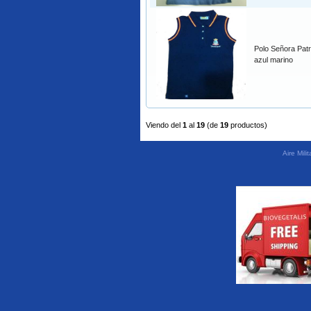
Polo Señora Patru
azul marino
Viendo del
1
al
19
(de
19
productos)
Aire Mil