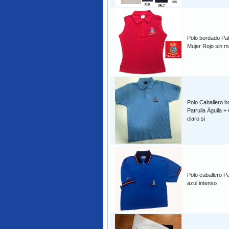
Polo bordado Patr
Mujer Rojo sin 
Polo Caballero b
Patrulla Águila +
claro si
Polo caballero Pa
azul intenso