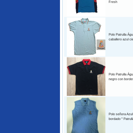
Fresh
Polo Patrulla Águ
caballero azul cie
Polo Patrulla Águ
negro con borde
Polo señora Azul
bordado " Patrull