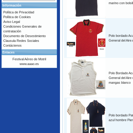
marino con bolsil
Información
Política de Privacidad
Política de Cookies
Aviso Legal
Condiciones Generales de
contratación
Polo bordado Ac
Documento de Desestimiento
General del Aire 
Clausula Redes Sociales
Contáctenos
Enlaces
Festival Aéreo de Motril
www.aaao.es
Polo Bordado A
General del Aire 
mangas blanco
Polo bordado Patr
azul hombre Pie