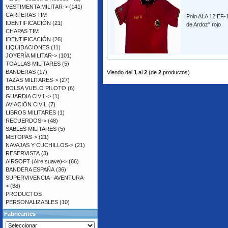
VESTIMENTA MILITAR->
(141)
CARTERAS TIM
Polo ALA 12 EF-1
IDENTIFICACIÓN
(21)
de Ardoz" rojo
CHAPAS TIM
IDENTIFICACIÓN
(26)
LIQUIDACIONES
(11)
JOYERÍA MILITAR->
(101)
TOALLAS MILITARES
(5)
BANDERAS
(17)
Viendo del
1
al
2
(de
2
productos)
TAZAS MILITARES->
(27)
BOLSA VUELO PILOTO
(6)
GUARDIA CIVIL->
(1)
AVIACIÓN CIVIL
(7)
LIBROS MILITARES
(1)
RECUERDOS->
(48)
SABLES MILITARES
(5)
METOPAS->
(21)
NAVAJAS Y CUCHILLOS->
(21)
RESERVISTA
(3)
AIRSOFT (Aire suave)->
(66)
BANDERA ESPAÑA
(36)
SUPERVIVENCIA - AVENTURA-
>
(38)
PRODUCTOS
PERSONALIZABLES
(10)
Fabricantes