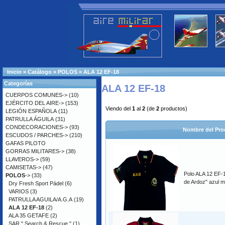
Inicio
»
Catálogo
»
POLOS
»
ALA 12 EF-18
Categorías
ALA 12 EF-18
CUERPOS COMUNES->
(10)
EJÉRCITO DEL AIRE->
(153)
Viendo del
1
al
2
(de
2
productos)
LEGIÓN ESPAÑOLA
(11)
PATRULLA ÁGUILA
(31)
CONDECORACIONES->
(93)
Nombre del Pro
ESCUDOS / PARCHES->
(210)
GAFAS PILOTO
GORRAS MILITARES->
(38)
LLAVEROS->
(59)
CAMISETAS->
(47)
Polo ALA 12 EF-1
POLOS
->
(33)
de Ardoz" azul m
Dry Fresh Sport Pádel
(6)
VARIOS
(3)
PATRULLA AGUILA/A.G.A
(19)
ALA 12 EF-18
(2)
ALA 35 GETAFE
(2)
SAR " Search & Rescue "
(1)