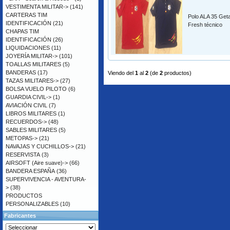
VESTIMENTA MILITAR->
(141)
CARTERAS TIM
Polo ALA 35 Get
IDENTIFICACIÓN
(21)
Fresh técnico
CHAPAS TIM
IDENTIFICACIÓN
(26)
LIQUIDACIONES
(11)
JOYERÍA MILITAR->
(101)
TOALLAS MILITARES
(5)
BANDERAS
(17)
Viendo del
1
al
2
(de
2
productos)
TAZAS MILITARES->
(27)
BOLSA VUELO PILOTO
(6)
GUARDIA CIVIL->
(1)
AVIACIÓN CIVIL
(7)
LIBROS MILITARES
(1)
RECUERDOS->
(48)
SABLES MILITARES
(5)
METOPAS->
(21)
NAVAJAS Y CUCHILLOS->
(21)
RESERVISTA
(3)
AIRSOFT (Aire suave)->
(66)
BANDERA ESPAÑA
(36)
SUPERVIVENCIA - AVENTURA-
>
(38)
PRODUCTOS
PERSONALIZABLES
(10)
Fabricantes