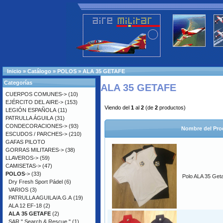
Inicio
»
Catálogo
»
POLOS
»
ALA 35 GETAFE
Categorías
ALA 35 GETAFE
CUERPOS COMUNES->
(10)
EJÉRCITO DEL AIRE->
(153)
Viendo del
1
al
2
(de
2
productos)
LEGIÓN ESPAÑOLA
(11)
PATRULLA ÁGUILA
(31)
CONDECORACIONES->
(93)
Nombre del Pro
ESCUDOS / PARCHES->
(210)
GAFAS PILOTO
GORRAS MILITARES->
(38)
LLAVEROS->
(59)
CAMISETAS->
(47)
POLOS
->
(33)
Polo ALA 35 Get
Dry Fresh Sport Pádel
(6)
VARIOS
(3)
PATRULLA AGUILA/A.G.A
(19)
ALA 12 EF-18
(2)
ALA 35 GETAFE
(2)
SAR " Search & Rescue "
(1)