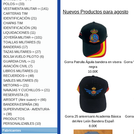
POLOS->
(33)
VESTIMENTA MILITAR->
(141)
Nuevos Productos para agosto
CARTERAS TIM
IDENTIFICACIÓN
(21)
CHAPAS TIM
IDENTIFICACIÓN
(26)
LIQUIDACIONES
(11)
JOYERÍA MILITAR->
(101)
TOALLAS MILITARES
(5)
BANDERAS
(17)
TAZAS MILITARES->
(27)
BOLSA VUELO PILOTO
(6)
GUARDIA CIVIL->
(1)
Gorra Patrulla Águila bandera en visera
Gorra V
AVIACIÓN CIVIL
(7)
negra
LIBROS MILITARES
(1)
10.00€
RECUERDOS->
(48)
SABLES MILITARES
(5)
METOPAS->
(21)
NAVAJAS Y CUCHILLOS->
(21)
RESERVISTA
(3)
AIRSOFT (Aire suave)->
(66)
BANDERA ESPAÑA
(36)
SUPERVIVENCIA - AVENTURA-
>
(38)
Gorra 25 aniversario Academia Básica
Gorra
PRODUCTOS
del Aire León Bandera Españ
PERSONALIZABLES
(10)
8.00€
Fabricantes