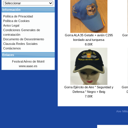
Información
Política de Privacidad
Política de Cookies
Aviso Legal
Condiciones Generales de
contratación
Gorra ALA 35 Getafe + avión C295
Gor
Documento de Desestimiento
bordado azul turquesa
Clausula Redes Sociales
8.00€
Contáctenos
Enlaces
Festival Aéreo de Motril
www.aaao.es
Gorra Ejército de Aire " Seguridad y
Gorr
Defensa " Negro + Beig
7.00€
Aire Mil