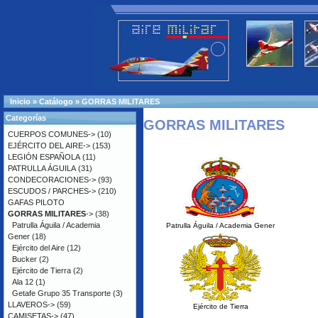
Inicio
»
Catálogo
»
GORRAS MILITARES
Categorías
GORRAS MILITARES
CUERPOS COMUNES->
(10)
EJÉRCITO DEL AIRE->
(153)
LEGIÓN ESPAÑOLA
(11)
PATRULLA ÁGUILA
(31)
CONDECORACIONES->
(93)
ESCUDOS / PARCHES->
(210)
GAFAS PILOTO
GORRAS MILITARES
->
(38)
Patrulla Águila / Academia
Patrulla Águila / Academia Gener
Gener
(18)
Ejército del Aire
(12)
Bucker
(2)
Ejército de Tierra
(2)
Ala 12
(1)
Getafe Grupo 35 Transporte
(3)
LLAVEROS->
(59)
Ejército de Tierra
CAMISETAS->
(47)