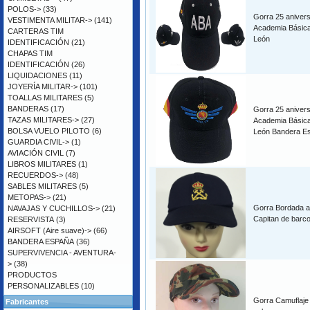
POLOS->
(33)
Gorra 25 anivers
VESTIMENTA MILITAR->
(141)
Academia Básica 
CARTERAS TIM
León
IDENTIFICACIÓN
(21)
CHAPAS TIM
IDENTIFICACIÓN
(26)
LIQUIDACIONES
(11)
JOYERÍA MILITAR->
(101)
TOALLAS MILITARES
(5)
BANDERAS
(17)
Gorra 25 anivers
TAZAS MILITARES->
(27)
Academia Básica 
BOLSA VUELO PILOTO
(6)
León Bandera E
GUARDIA CIVIL->
(1)
AVIACIÓN CIVIL
(7)
LIBROS MILITARES
(1)
RECUERDOS->
(48)
SABLES MILITARES
(5)
METOPAS->
(21)
Gorra Bordada 
NAVAJAS Y CUCHILLOS->
(21)
Capitan de barc
RESERVISTA
(3)
AIRSOFT (Aire suave)->
(66)
BANDERA ESPAÑA
(36)
SUPERVIVENCIA - AVENTURA-
>
(38)
PRODUCTOS
PERSONALIZABLES
(10)
Gorra Camuflaje 
Fabricantes