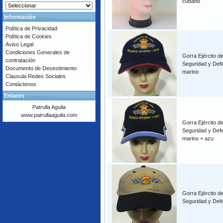
cubano
Información
Política de Privacidad
Política de Cookies
Aviso Legal
Condiciones Generales de
Gorra Ejército de
contratación
Seguridad y Defe
Documento de Desestimiento
marino
Clausula Redes Sociales
Contáctenos
Enlaces
Patrulla Aguila
www.patrullaaguila.com
Gorra Ejército de
Seguridad y Defe
marino + azu
Gorra Ejército de
Seguridad y Defe