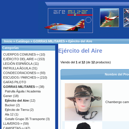
Inicio
»
Catálogo
»
GORRAS MILITARES
»
Ejército del Aire
Categorías
Ejército del Aire
CUERPOS COMUNES->
(10)
EJÉRCITO DEL AIRE->
(153)
Viendo del
1
al
12
(de
12
productos)
LEGIÓN ESPAÑOLA
(11)
PATRULLA ÁGUILA
(31)
CONDECORACIONES->
(93)
Nombre del Pro
ESCUDOS / PARCHES->
(210)
GAFAS PILOTO
GORRAS MILITARES
->
(38)
Patrulla Águila / Academia
Gener
(18)
Ejército del Aire
(12)
Chambergo camu
Bucker
(2)
Ejército de Tierra
(2)
Ala 12
(1)
Getafe Grupo 35 Transporte
(3)
LLAVEROS->
(59)
CAMISETAS->
(47)