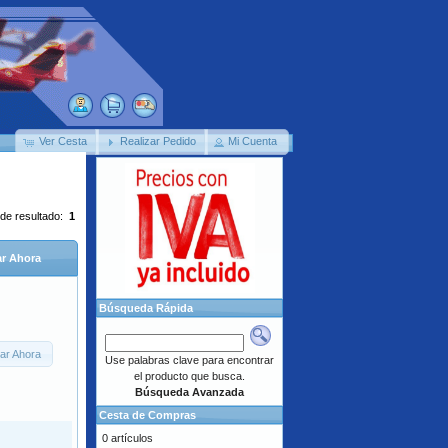
Ver Cesta
Realizar Pedido
Mi Cuenta
 de resultado:
1
r Ahora
Búsqueda Rápida
ar Ahora
Use palabras clave para encontrar
el producto que busca.
Búsqueda Avanzada
Cesta de Compras
0 artículos