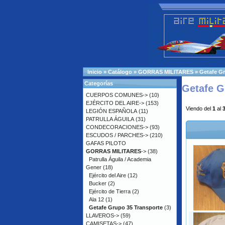
Inicio
»
Catálogo
»
GORRAS MILITARES
»
Getafe Gr
Categorías
Getafe G
CUERPOS COMUNES->
(10)
EJÉRCITO DEL AIRE->
(153)
Viendo del
1
al
LEGIÓN ESPAÑOLA
(11)
PATRULLA ÁGUILA
(31)
CONDECORACIONES->
(93)
ESCUDOS / PARCHES->
(210)
GAFAS PILOTO
GORRAS MILITARES
->
(38)
Patrulla Águila / Academia
Gener
(18)
Ejército del Aire
(12)
Bucker
(2)
Ejército de Tierra
(2)
Ala 12
(1)
Getafe Grupo 35 Transporte
(3)
LLAVEROS->
(59)
CAMISETAS->
(47)