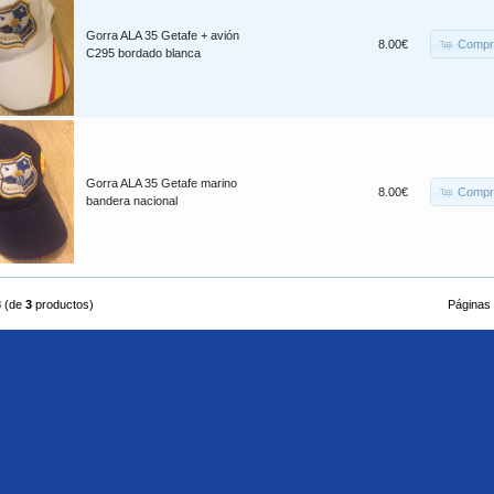
Gorra ALA 35 Getafe + avión
Compr
8.00€
C295 bordado blanca
Gorra ALA 35 Getafe marino
Compr
8.00€
bandera nacional
3
(de
3
productos)
Páginas