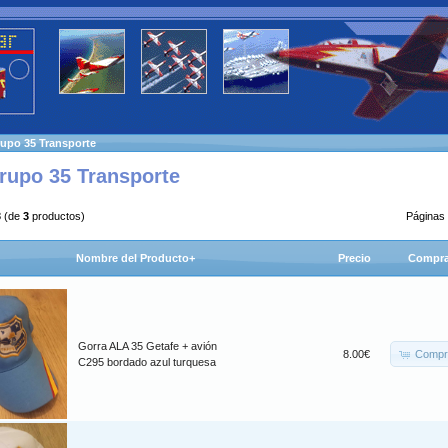
upo 35 Transporte
rupo 35 Transporte
3
(de
3
productos)
Páginas
Nombre del Producto+
Precio
Compra
Gorra ALA 35 Getafe + avión
Compr
8.00€
C295 bordado azul turquesa