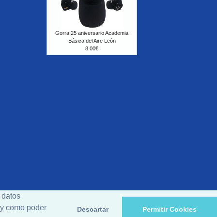
Gorra 25 aniversario Academia
Básica del Aire León
8.00€
 datos
d y como poder
Descartar
Permitir Cookies