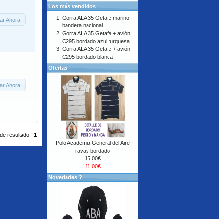
Los más vendidos
Gorra ALA 35 Getafe marino
ar Ahora
bandera nacional
Gorra ALA 35 Getafe + avión
C295 bordado azul turquesa
Gorra ALA 35 Getafe + avión
C295 bordado blanca
Ofertas
ar Ahora
 de resultado:
1
Polo Academia General del Aire
rayas bordado
15.00€
11.00€
Novedades ?