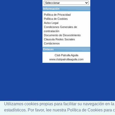
Información
Política de Privacidad
Política de Cookies
Aviso Legal
Condiciones Generales de
contratación
Documento de Desestimiento
Clausula Redes Sociales
Contáctenos
Enlaces
Club Patrulla Aguila
www.clubpatrullaaguila.com
Utilizamos cookies propias para facilitar su navegación en l
estadísticos. Por favor, lee nuestra Política de Cookies par