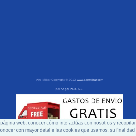
Aire Militar Copyright © 2013
www.airemilitar.com
por
Angel Plus, S.L.
a página web, conocer cómo interactúas con nosotros y recopilar
a conocer con mayor detalle las cookies que usamos, su finalida