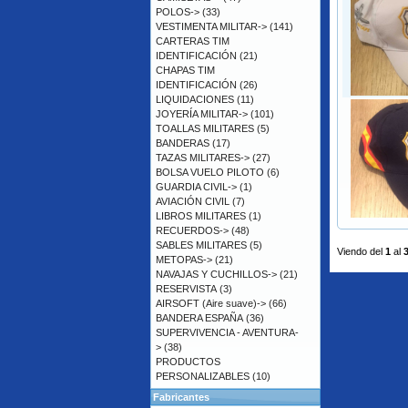
POLOS->
(33)
VESTIMENTA MILITAR->
(141)
CARTERAS TIM
IDENTIFICACIÓN
(21)
CHAPAS TIM
IDENTIFICACIÓN
(26)
LIQUIDACIONES
(11)
JOYERÍA MILITAR->
(101)
TOALLAS MILITARES
(5)
BANDERAS
(17)
TAZAS MILITARES->
(27)
BOLSA VUELO PILOTO
(6)
GUARDIA CIVIL->
(1)
AVIACIÓN CIVIL
(7)
LIBROS MILITARES
(1)
RECUERDOS->
(48)
SABLES MILITARES
(5)
Viendo del
1
al
METOPAS->
(21)
NAVAJAS Y CUCHILLOS->
(21)
RESERVISTA
(3)
AIRSOFT (Aire suave)->
(66)
BANDERA ESPAÑA
(36)
SUPERVIVENCIA - AVENTURA-
>
(38)
PRODUCTOS
PERSONALIZABLES
(10)
Fabricantes