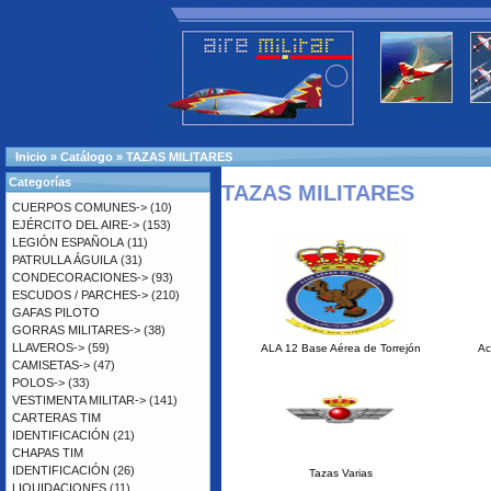
Inicio
»
Catálogo
»
TAZAS MILITARES
Categorías
TAZAS MILITARES
CUERPOS COMUNES->
(10)
EJÉRCITO DEL AIRE->
(153)
LEGIÓN ESPAÑOLA
(11)
PATRULLA ÁGUILA
(31)
CONDECORACIONES->
(93)
ESCUDOS / PARCHES->
(210)
GAFAS PILOTO
GORRAS MILITARES->
(38)
LLAVEROS->
(59)
ALA 12 Base Aérea de Torrejón
Ac
CAMISETAS->
(47)
POLOS->
(33)
VESTIMENTA MILITAR->
(141)
CARTERAS TIM
IDENTIFICACIÓN
(21)
CHAPAS TIM
IDENTIFICACIÓN
(26)
Tazas Varias
LIQUIDACIONES
(11)