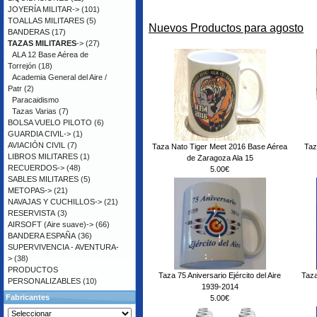
JOYERÍA MILITAR->
(101)
TOALLAS MILITARES
(5)
Nuevos Productos para agosto
BANDERAS
(17)
TAZAS MILITARES
->
(27)
ALA 12 Base Aérea de
Torrejón
(18)
Academia General del Aire /
Patr
(2)
Paracaidismo
Tazas Varias
(7)
BOLSA VUELO PILOTO
(6)
GUARDIA CIVIL->
(1)
AVIACIÓN CIVIL
(7)
Taza Nato Tiger Meet 2016 Base Aérea
Taz
LIBROS MILITARES
(1)
de Zaragoza Ala 15
RECUERDOS->
(48)
5.00€
SABLES MILITARES
(5)
METOPAS->
(21)
NAVAJAS Y CUCHILLOS->
(21)
RESERVISTA
(3)
AIRSOFT (Aire suave)->
(66)
BANDERA ESPAÑA
(36)
SUPERVIVENCIA - AVENTURA-
>
(38)
PRODUCTOS
Taza 75 Aniversario Ejército del Aire
Taza
PERSONALIZABLES
(10)
1939-2014
Fabricantes
5.00€