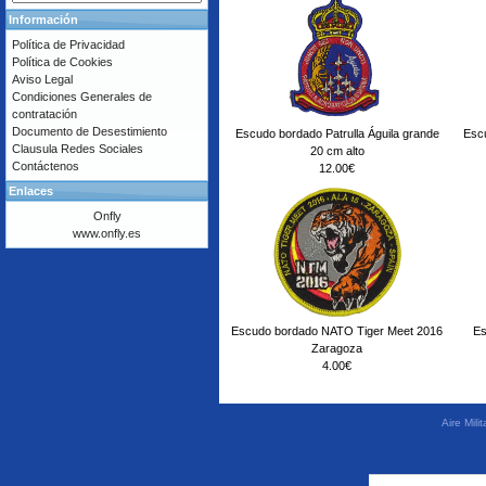
Información
Política de Privacidad
Política de Cookies
Aviso Legal
Condiciones Generales de
contratación
Documento de Desestimiento
Escudo bordado Patrulla Águila grande
Esc
Clausula Redes Sociales
20 cm alto
Contáctenos
12.00€
Enlaces
Onfly
www.onfly.es
Escudo bordado NATO Tiger Meet 2016
Es
Zaragoza
4.00€
Aire Mil