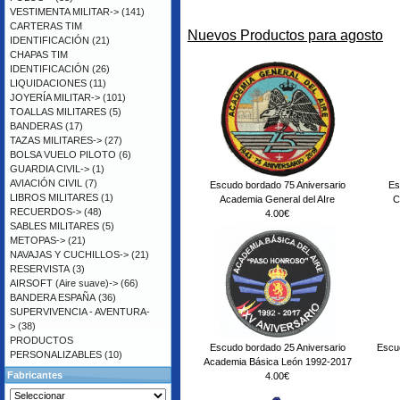
VESTIMENTA MILITAR->
(141)
CARTERAS TIM
Nuevos Productos para agosto
IDENTIFICACIÓN
(21)
CHAPAS TIM
IDENTIFICACIÓN
(26)
LIQUIDACIONES
(11)
JOYERÍA MILITAR->
(101)
TOALLAS MILITARES
(5)
BANDERAS
(17)
TAZAS MILITARES->
(27)
BOLSA VUELO PILOTO
(6)
GUARDIA CIVIL->
(1)
AVIACIÓN CIVIL
(7)
Escudo bordado 75 Aniversario
Es
LIBROS MILITARES
(1)
Academia General del AIre
C
RECUERDOS->
(48)
4.00€
SABLES MILITARES
(5)
METOPAS->
(21)
NAVAJAS Y CUCHILLOS->
(21)
RESERVISTA
(3)
AIRSOFT (Aire suave)->
(66)
BANDERA ESPAÑA
(36)
SUPERVIVENCIA - AVENTURA-
>
(38)
PRODUCTOS
Escudo bordado 25 Aniversario
Escu
PERSONALIZABLES
(10)
Academia Básica León 1992-2017
Fabricantes
4.00€