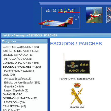
Inicio
»
Catálogo
»
ESCUDOS / PARCHES
Categorías
ESCUDOS / PARCHES
CUERPOS COMUNES->
(10)
EJÉRCITO DEL AIRE->
(153)
LEGIÓN ESPAÑOLA
(11)
PATRULLA ÁGUILA
(31)
CONDECORACIONES->
(93)
ESCUDOS / PARCHES
->
(210)
Parche Mono / cazadora
vuelo
(25)
Armada Española
(18)
Parche Mono / cazadora vuelo
Ejército del Aire Español
(156)
Guardia Civil
(9)
Legión Española
(2)
GAFAS PILOTO
GORRAS MILITARES->
(38)
LLAVEROS->
(59)
CAMISETAS->
(47)
Guardia Civil
POLOS->
(33)