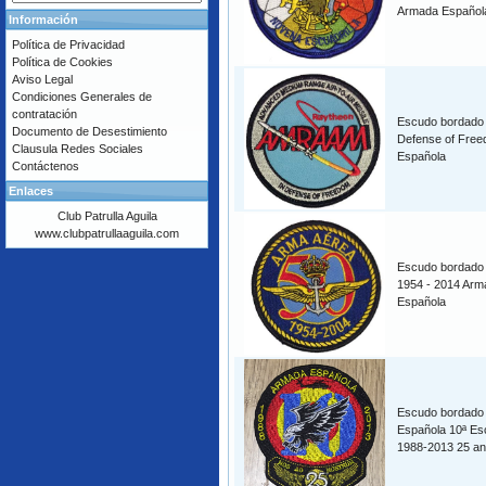
Armada Español
Información
Política de Privacidad
Política de Cookies
Aviso Legal
Condiciones Generales de
contratación
Escudo bordad
Documento de Desestimiento
Defense of Fre
Clausula Redes Sociales
Española
Contáctenos
Enlaces
Club Patrulla Aguila
www.clubpatrullaaguila.com
Escudo bordado
1954 - 2014 Arm
Española
Escudo bordado
Española 10ª Esc
1988-2013 25 an