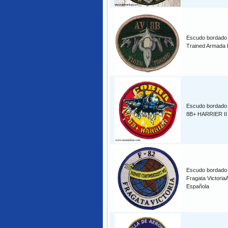
Escudo bordado 
Trained Armada 
Escudo bordado
8B+ HARRIER II
Escudo bordado
Fragata Victori
Española