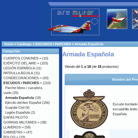
Inicio
»
Catálogo
»
ESCUDOS / PARCHES
»
Armada Española
Categorías
Armada Española
CUERPOS COMUNES->
(10)
EJÉRCITO DEL AIRE->
(153)
Viendo del
1
al
18
(de
18
productos)
LEGIÓN ESPAÑOLA
(11)
PATRULLA ÁGUILA
(31)
CONDECORACIONES->
(93)
Nombre del Pro
ESCUDOS / PARCHES
->
(210)
Parche Mono / cazadora
vuelo
(25)
Armada Española
(18)
Ejército del Aire Español
(156)
Escudo bordado
Guardia Civil
(9)
escuadrilla árid
Legión Española
(2)
Española
GAFAS PILOTO
GORRAS MILITARES->
(38)
LLAVEROS->
(59)
CAMISETAS->
(47)
POLOS->
(33)