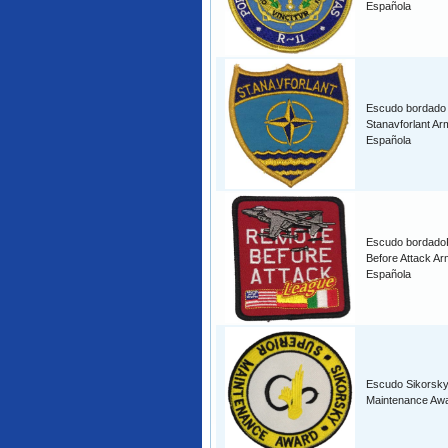
Española
Escudo bordado
Stanavforlant A
Española
Escudo bordad
Before Attack A
Española
Escudo Sikorsky
Maintenance Aw