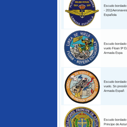
Escudo bordado F
- 2011Aeronave
Española
Escudo bordado 
vuelo Floan 9ª Es
Armada Espa
Escudo bordado 
vuelo. Sn presió
Armada Españ
Escudo bordado 
Principe de Astu