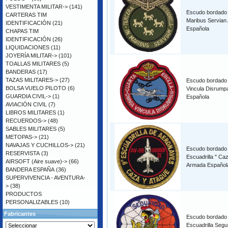
VESTIMENTA MILITAR->
(141)
Escudo bordado 
CARTERAS TIM
Maribus Servian
IDENTIFICACIÓN
(21)
Española
CHAPAS TIM
IDENTIFICACIÓN
(26)
LIQUIDACIONES
(11)
JOYERÍA MILITAR->
(101)
TOALLAS MILITARES
(5)
BANDERAS
(17)
TAZAS MILITARES->
(27)
Escudo bordado
BOLSA VUELO PILOTO
(6)
Vincula Disrum
GUARDIA CIVIL->
(1)
Española
AVIACIÓN CIVIL
(7)
LIBROS MILITARES
(1)
RECUERDOS->
(48)
SABLES MILITARES
(5)
METOPAS->
(21)
NAVAJAS Y CUCHILLOS->
(21)
Escudo bordado
RESERVISTA
(3)
Escuadrilla " Ca
AIRSOFT (Aire suave)->
(66)
Armada Español
BANDERA ESPAÑA
(36)
SUPERVIVENCIA - AVENTURA-
>
(38)
PRODUCTOS
PERSONALIZABLES
(10)
Fabricantes
Escudo bordado
Escuadrilla Segu