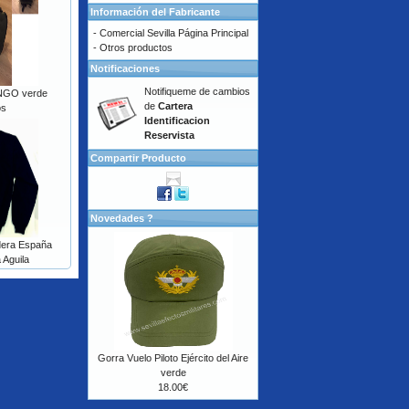
Información del Fabricante
-
Comercial Sevilla Página Principal
-
Otros productos
Notificaciones
Notifiqueme de cambios
INGO verde
de
Cartera
os
Identificacion
Reservista
Compartir Producto
Novedades ?
dera España
 Aguila
Gorra Vuelo Piloto Ejército del Aire
verde
18.00€