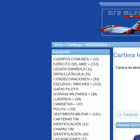
Inicio
»
Catálogo
»
RESERVISTA
»
Categorías
Cartera I
CUERPOS COMUNES->
(10)
EJÉRCITO DEL AIRE->
(153)
Cartera de iden
LEGIÓN ESPAÑOLA
(11)
PATRULLA ÁGUILA
(31)
CONDECORACIONES->
(93)
ESCUDOS / PARCHES->
(210)
GAFAS PILOTO
GORRAS MILITARES->
(38)
LLAVEROS->
(59)
CAMISETAS->
(47)
POLOS->
(33)
VESTIMENTA MILITAR->
(141)
Continuar
CARTERAS TIM
IDENTIFICACIÓN
(21)
Clientes que 
CHAPAS TIM
IDENTIFICACIÓN
(26)
LIQUIDACIONES
(11)