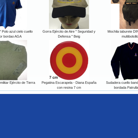
" Polo azul cielo cuello
Gorra Ejército de Aire " Seguridad y
Mochila taburete D
lor bordao AGA
Defensa " Beig
multibolsill
ilitar Ejército de Tierra
Pegatina Escarapela - Diana España
Sudadera cuello ban
con resina 7 cm
bordada Patrulla