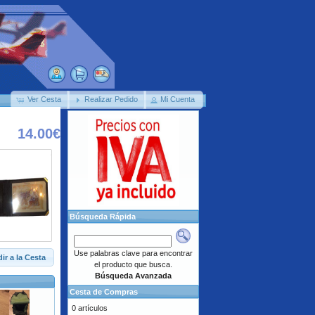
Ver Cesta
Realizar Pedido
Mi Cuenta
14.00€
Búsqueda Rápida
Use palabras clave para encontrar
ir a la Cesta
el producto que busca.
Búsqueda Avanzada
Cesta de Compras
0 artículos