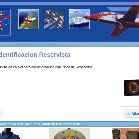
dentificacion Reservista
tificacion en piel para documentacion con Placa de Reservista
Añad
compraron este producto, también han comprado