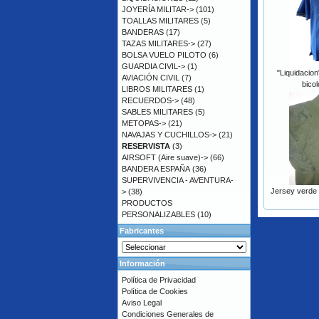
JOYERÍA MILITAR->
(101)
TOALLAS MILITARES
(5)
BANDERAS
(17)
TAZAS MILITARES->
(27)
BOLSA VUELO PILOTO
(6)
GUARDIA CIVIL->
(1)
"Liquidacion
AVIACIÓN CIVIL
(7)
bico
LIBROS MILITARES
(1)
RECUERDOS->
(48)
SABLES MILITARES
(5)
METOPAS->
(21)
NAVAJAS Y CUCHILLOS->
(21)
RESERVISTA
(3)
AIRSOFT (Aire suave)->
(66)
BANDERA ESPAÑA
(36)
SUPERVIVENCIA - AVENTURA-
Jersey verde m
>
(38)
PRODUCTOS
PERSONALIZABLES
(10)
Fabricantes
Información
Política de Privacidad
Política de Cookies
Aviso Legal
Condiciones Generales de