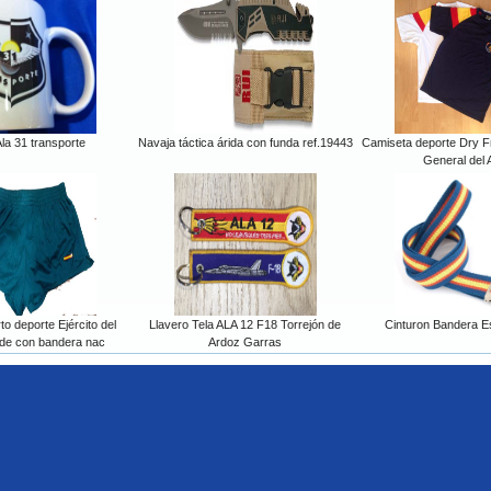
la 31 transporte
Navaja táctica árida con funda ref.19443
Camiseta deporte Dry 
General del 
to deporte Ejército del
Llavero Tela ALA 12 F18 Torrejón de
Cinturon Bandera E
rde con bandera nac
Ardoz Garras