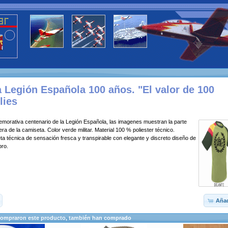
 Legión Española 100 años. "El valor de 100
lies
orativa centenario de la Legión Española, las imagenes muestran la parte
era de la camiseta. Color verde militar. Material 100 % poliester técnico.
 técnica de sensación fresca y transpirable con elegante y discreto diseño de
bro.
Añad
compraron este producto, también han comprado