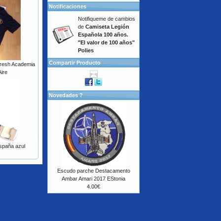
Notificaciones
Notifiqueme de cambios
de
Camiseta Legión
Española 100 años.
"El valor de 100 años"
Polies
Compartir Producto
Fresh Academia
Aire
Novedades ?
spaña azul
Escudo parche Destacamento
Ambar Amari 2017 EStonia
4.00€