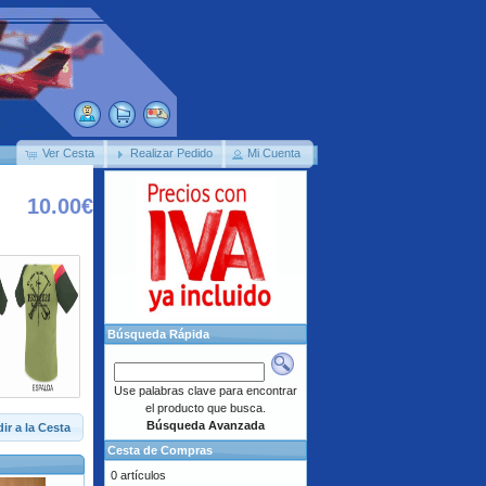
Ver Cesta
Realizar Pedido
Mi Cuenta
10.00€
Búsqueda Rápida
Use palabras clave para encontrar
el producto que busca.
Búsqueda Avanzada
ir a la Cesta
Cesta de Compras
0 artículos