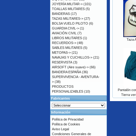
JOYERÍA MILITAR->
(101)
TOALLAS MILITARES
(5)
BANDERAS
(17)
TAZAS MILITARES->
(27)
BOLSA VUELO PILOTO
(6)
GUARDIA CIVIL->
(1)
AVIACIÓN CIVIL
(7)
LIBROS MILITARES
(1)
Taza A
RECUERDOS->
(48)
SABLES MILITARES
(5)
METOPAS->
(21)
NAVAJAS Y CUCHILLOS->
(21)
RESERVISTA
(3)
AIRSOFT (Aire suave)->
(66)
BANDERA ESPAÑA
(36)
SUPERVIVENCIA - AVENTURA-
>
(38)
PRODUCTOS
Pantalón cor
PERSONALIZABLES
(10)
Tierra ve
Fabricantes
Información
Política de Privacidad
Política de Cookies
Aviso Legal
Condiciones Generales de