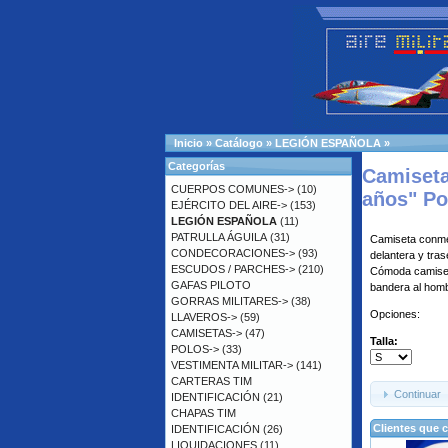
Inicio
»
Catálogo
»
LEGIÓN ESPAÑOLA
»
Categorías
Camiseta
CUERPOS COMUNES->
(10)
años" Po
EJÉRCITO DEL AIRE->
(153)
LEGIÓN ESPAÑOLA
(11)
PATRULLA ÁGUILA
(31)
Camiseta conmem
CONDECORACIONES->
(93)
delantera y tras
ESCUDOS / PARCHES->
(210)
Cómoda camiseta
GAFAS PILOTO
bandera al hom
GORRAS MILITARES->
(38)
Opciones:
LLAVEROS->
(59)
CAMISETAS->
(47)
Talla:
POLOS->
(33)
VESTIMENTA MILITAR->
(141)
CARTERAS TIM
Continuar
IDENTIFICACIÓN
(21)
CHAPAS TIM
Clientes que 
IDENTIFICACIÓN
(26)
LIQUIDACIONES
(11)