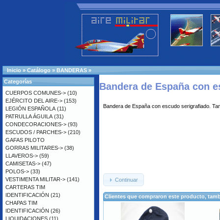
Inicio
»
Catálogo
»
BANDERAS
»
Categorías
Bandera de España con e
CUERPOS COMUNES->
(10)
EJÉRCITO DEL AIRE->
(153)
Bandera de España con escudo serigrafiado. T
LEGIÓN ESPAÑOLA
(11)
PATRULLA ÁGUILA
(31)
CONDECORACIONES->
(93)
ESCUDOS / PARCHES->
(210)
GAFAS PILOTO
GORRAS MILITARES->
(38)
LLAVEROS->
(59)
CAMISETAS->
(47)
POLOS->
(33)
VESTIMENTA MILITAR->
(141)
Continuar
CARTERAS TIM
IDENTIFICACIÓN
(21)
Clientes que compraron este producto, ta
CHAPAS TIM
IDENTIFICACIÓN
(26)
LIQUIDACIONES
(11)