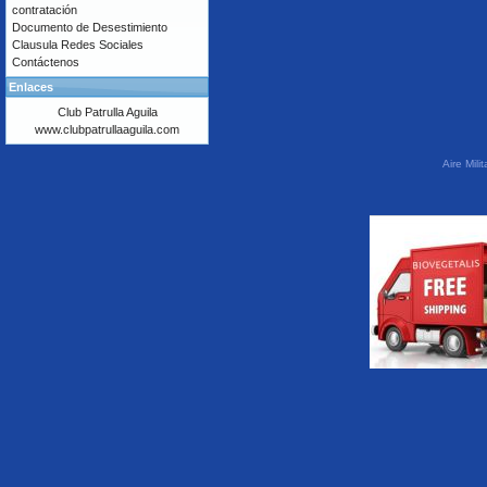
contratación
Documento de Desestimiento
Clausula Redes Sociales
Contáctenos
Enlaces
Club Patrulla Aguila
www.clubpatrullaaguila.com
Aire Mil