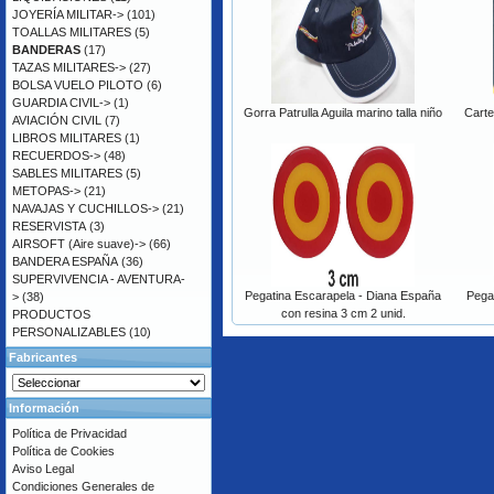
JOYERÍA MILITAR->
(101)
TOALLAS MILITARES
(5)
BANDERAS
(17)
TAZAS MILITARES->
(27)
BOLSA VUELO PILOTO
(6)
GUARDIA CIVIL->
(1)
Gorra Patrulla Aguila marino talla niño
Carte
AVIACIÓN CIVIL
(7)
LIBROS MILITARES
(1)
RECUERDOS->
(48)
SABLES MILITARES
(5)
METOPAS->
(21)
NAVAJAS Y CUCHILLOS->
(21)
RESERVISTA
(3)
AIRSOFT (Aire suave)->
(66)
BANDERA ESPAÑA
(36)
SUPERVIVENCIA - AVENTURA-
Pegatina Escarapela - Diana España
Pega
>
(38)
con resina 3 cm 2 unid.
PRODUCTOS
PERSONALIZABLES
(10)
Fabricantes
Información
Política de Privacidad
Política de Cookies
Aviso Legal
Condiciones Generales de