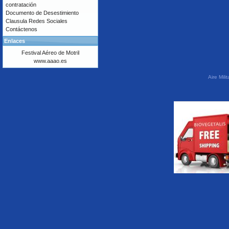
contratación
Documento de Desestimiento
Clausula Redes Sociales
Contáctenos
Enlaces
Festival Aéreo de Motril
www.aaao.es
Aire Mil