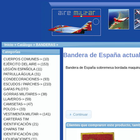
Inicio
»
Catálogo
»
BANDERAS
»
Categorías
Bandera de España actua
CUERPOS COMUNES->
(10)
EJÉRCITO DEL AIRE->
(153)
Bandera de España sobremesa bordada maquina,
LEGIÓN ESPAÑOLA
(11)
PATRULLA ÁGUILA
(31)
CONDECORACIONES->
(93)
ESCUDOS / PARCHES->
(210)
GAFAS PILOTO
GORRAS MILITARES->
(38)
LLAVEROS->
(59)
CAMISETAS->
(47)
POLOS->
(33)
VESTIMENTA MILITAR->
(141)
Continuar
CARTERAS TIM
IDENTIFICACIÓN
(21)
Clientes que compraron este producto, ta
CHAPAS TIM
IDENTIFICACIÓN
(26)
LIQUIDACIONES
(11)