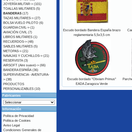
JOYERÍA MILITAR->
(101)
TOALLAS MILITARES
(5)
BANDERAS
(17)
TAZAS MILITARES->
(27)
BOLSA VUELO PILOTO
(6)
GUARDIA CIVIL->
(1)
Escudo bordado Bandera España brazo
Car
AVIACIÓN CIVIL
(7)
reglamentaria 5,5x3,5 cm
LIBROS MILITARES
(1)
RECUERDOS->
(48)
SABLES MILITARES
(5)
METOPAS->
(21)
NAVAJAS Y CUCHILLOS->
(21)
RESERVISTA
(3)
AIRSOFT (Aire suave)->
(66)
BANDERA ESPAÑA
(36)
SUPERVIVENCIA - AVENTURA-
Escudo bordado "Obviam Primus"
Parch
>
(38)
EADA Zaragoza Verde
PRODUCTOS
PERSONALIZABLES
(10)
Fabricantes
Información
Política de Privacidad
Política de Cookies
Aviso Legal
Condiciones Generales de