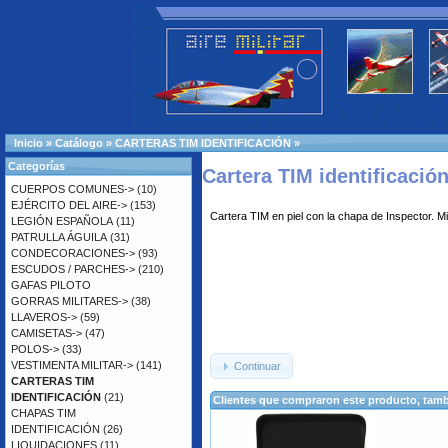
Inicio
»
Catálogo
»
CARTERAS TIM IDENTIFICACIÓN
»
Categorías
Cartera TIM identificaci
CUERPOS COMUNES->
(10)
EJÉRCITO DEL AIRE->
(153)
Cartera TIM en piel con la chapa de Inspector. Mini
LEGIÓN ESPAÑOLA
(11)
PATRULLA ÁGUILA
(31)
CONDECORACIONES->
(93)
ESCUDOS / PARCHES->
(210)
GAFAS PILOTO
GORRAS MILITARES->
(38)
LLAVEROS->
(59)
CAMISETAS->
(47)
POLOS->
(33)
VESTIMENTA MILITAR->
(141)
Continuar
CARTERAS TIM
IDENTIFICACIÓN
(21)
Clientes que compraron este producto, ta
CHAPAS TIM
IDENTIFICACIÓN
(26)
LIQUIDACIONES
(11)