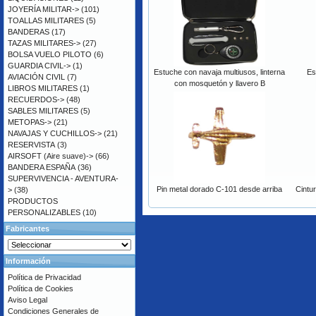
JOYERÍA MILITAR->
(101)
TOALLAS MILITARES
(5)
BANDERAS
(17)
TAZAS MILITARES->
(27)
BOLSA VUELO PILOTO
(6)
GUARDIA CIVIL->
(1)
Estuche con navaja multiusos, linterna
Es
AVIACIÓN CIVIL
(7)
con mosquetón y llavero B
LIBROS MILITARES
(1)
RECUERDOS->
(48)
SABLES MILITARES
(5)
METOPAS->
(21)
NAVAJAS Y CUCHILLOS->
(21)
RESERVISTA
(3)
AIRSOFT (Aire suave)->
(66)
BANDERA ESPAÑA
(36)
SUPERVIVENCIA - AVENTURA-
Pin metal dorado C-101 desde arriba
Cintu
>
(38)
PRODUCTOS
PERSONALIZABLES
(10)
Fabricantes
Información
Política de Privacidad
Política de Cookies
Aviso Legal
Condiciones Generales de