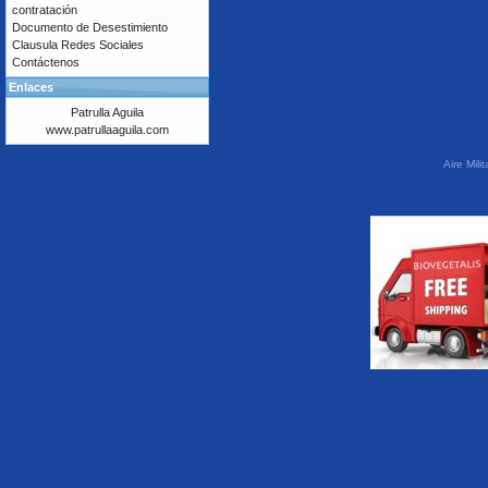
contratación
Documento de Desestimiento
Clausula Redes Sociales
Contáctenos
Enlaces
Patrulla Aguila
www.patrullaaguila.com
Aire Mil