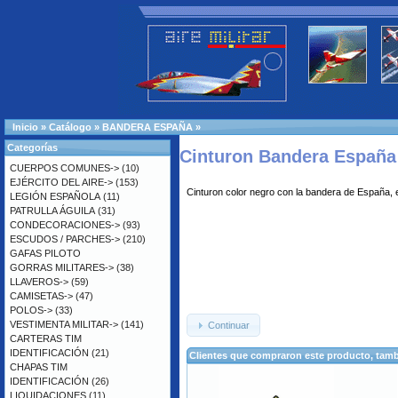
Inicio
»
Catálogo
»
BANDERA ESPAÑA
»
Categorías
Cinturon Bandera España
CUERPOS COMUNES->
(10)
EJÉRCITO DEL AIRE->
(153)
Cinturon color negro con la bandera de España, ev
LEGIÓN ESPAÑOLA
(11)
PATRULLA ÁGUILA
(31)
CONDECORACIONES->
(93)
ESCUDOS / PARCHES->
(210)
GAFAS PILOTO
GORRAS MILITARES->
(38)
LLAVEROS->
(59)
CAMISETAS->
(47)
POLOS->
(33)
VESTIMENTA MILITAR->
(141)
Continuar
CARTERAS TIM
IDENTIFICACIÓN
(21)
Clientes que compraron este producto, ta
CHAPAS TIM
IDENTIFICACIÓN
(26)
LIQUIDACIONES
(11)