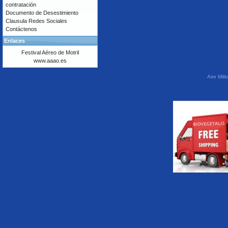
contratación
Documento de Desestimiento
Clausula Redes Sociales
Contáctenos
Enlaces
Festival Aéreo de Motril
www.aaao.es
Aire Mil