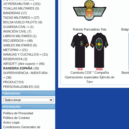
JOYERÍA MILITAR->
(101)
TOALLAS MILITARES
(5)
BANDERAS
(17)
TAZAS MILITARES->
(27)
BOLSA VUELO PILOTO
(6)
GUARDIA CIVIL->
(1)
Rokiski Parcaidista Tela
Bolig
AVIACIÓN CIVIL
(7)
LIBROS MILITARES
(1)
RECUERDOS->
(48)
SABLES MILITARES
(5)
METOPAS->
(21)
NAVAJAS Y CUCHILLOS->
(21)
RESERVISTA
(3)
AIRSOFT (Aire suave)->
(66)
BANDERA ESPAÑA
(36)
Camiseta COE " Compañía
Bande
SUPERVIVENCIA - AVENTURA-
Operaciones especiales Ejército de
>
(38)
Tierr
PRODUCTOS
PERSONALIZABLES
(10)
Fabricantes
Información
Política de Privacidad
Política de Cookies
Aviso Legal
Condiciones Generales de