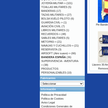
JOYERÍA MILITAR->
(101)
TOALLAS MILITARES
(5)
BANDERAS
(17)
TAZAS MILITARES->
(27)
BOLSA VUELO PILOTO
(6)
GUARDIA CIVIL->
(1)
Pin Bande
AVIACIÓN CIVIL
(7)
LIBROS MILITARES
(1)
RECUERDOS->
(48)
SABLES MILITARES
(5)
METOPAS->
(21)
NAVAJAS Y CUCHILLOS->
(21)
RESERVISTA
(3)
AIRSOFT (Aire suave)->
(66)
BANDERA ESPAÑA
(36)
SUPERVIVENCIA - AVENTURA-
Llavero 30 Ani
>
(38)
Remove B
PRODUCTOS
PERSONALIZABLES
(10)
Fabricantes
Información
Política de Privacidad
Política de Cookies
Aviso Legal
Condiciones Generales de