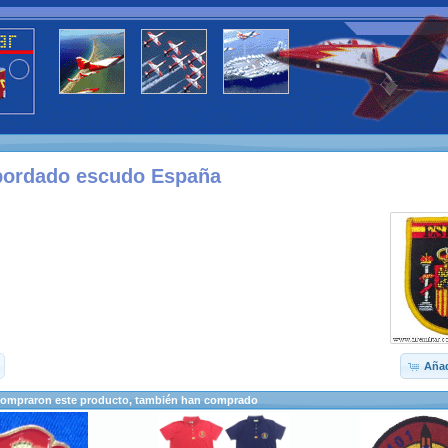
bordado escudo España
Añad
compraron este producto, también han comprado