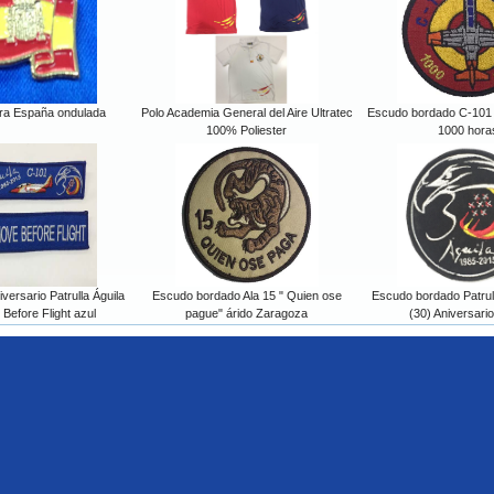
ra España ondulada
Polo Academia General del Aire Ultratec
Escudo bordado C-101 P
100% Poliester
1000 hora
versario Patrulla Águila
Escudo bordado Ala 15 " Quien ose
Escudo bordado Patrul
efore Flight azul
pague" árido Zaragoza
(30) Aniversari