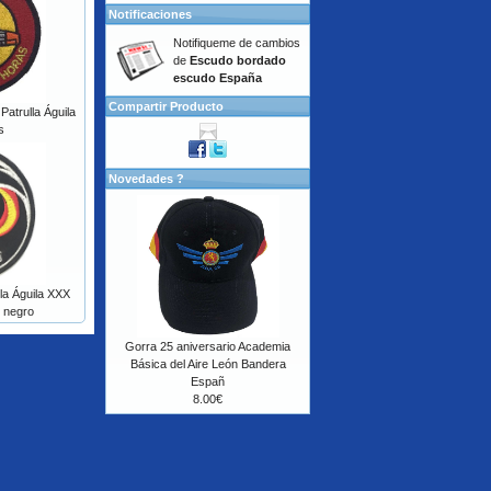
Notificaciones
Notifiqueme de cambios
de
Escudo bordado
escudo España
Compartir Producto
atrulla Águila
s
Novedades ?
la Águila XXX
o negro
Gorra 25 aniversario Academia
Básica del Aire León Bandera
Españ
8.00€