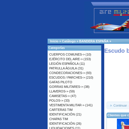
Inicio
»
Catálogo
»
BANDERA ESPAÑA
»
Categorías
Escudo 
CUERPOS COMUNES->
(10)
EJÉRCITO DEL AIRE->
(153)
LEGIÓN ESPAÑOLA
(11)
PATRULLA ÁGUILA
(31)
CONDECORACIONES->
(93)
ESCUDOS / PARCHES->
(210)
GAFAS PILOTO
GORRAS MILITARES->
(38)
LLAVEROS->
(59)
CAMISETAS->
(47)
POLOS->
(33)
VESTIMENTA MILITAR->
(141)
Continuar
CARTERAS TIM
IDENTIFICACIÓN
(21)
Clientes que 
CHAPAS TIM
IDENTIFICACIÓN
(26)
LIQUIDACIONES
(11)