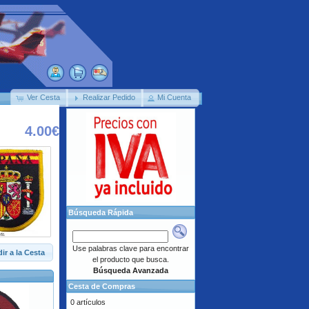
Ver Cesta
Realizar Pedido
Mi Cuenta
4.00€
Búsqueda Rápida
Use palabras clave para encontrar
ir a la Cesta
el producto que busca.
Búsqueda Avanzada
Cesta de Compras
0 artículos