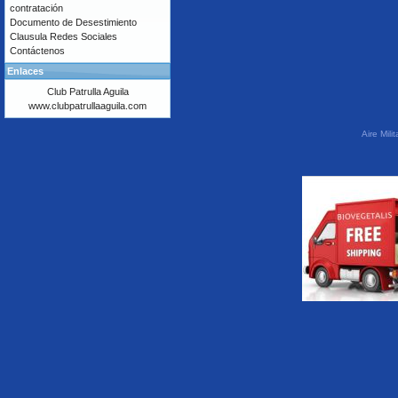
contratación
Documento de Desestimiento
Clausula Redes Sociales
Contáctenos
Enlaces
Club Patrulla Aguila
www.clubpatrullaaguila.com
Aire Mil