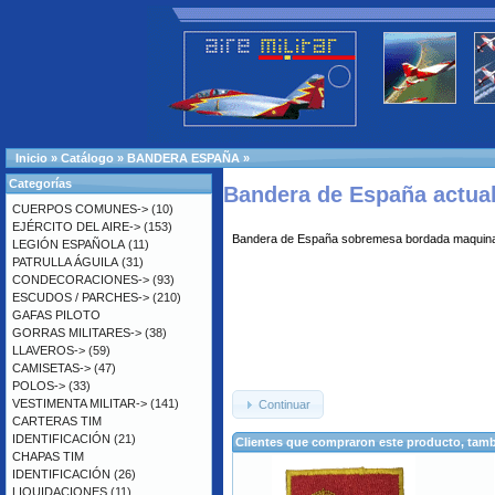
Inicio
»
Catálogo
»
BANDERA ESPAÑA
»
Categorías
Bandera de España actua
CUERPOS COMUNES->
(10)
EJÉRCITO DEL AIRE->
(153)
Bandera de España sobremesa bordada maquina,
LEGIÓN ESPAÑOLA
(11)
PATRULLA ÁGUILA
(31)
CONDECORACIONES->
(93)
ESCUDOS / PARCHES->
(210)
GAFAS PILOTO
GORRAS MILITARES->
(38)
LLAVEROS->
(59)
CAMISETAS->
(47)
POLOS->
(33)
VESTIMENTA MILITAR->
(141)
Continuar
CARTERAS TIM
IDENTIFICACIÓN
(21)
Clientes que compraron este producto, ta
CHAPAS TIM
IDENTIFICACIÓN
(26)
LIQUIDACIONES
(11)