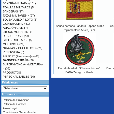
JOYERÍA MILITAR->
(101)
TOALLAS MILITARES
(5)
BANDERAS
(17)
TAZAS MILITARES->
(27)
BOLSA VUELO PILOTO
(6)
GUARDIA CIVIL->
(1)
Escudo bordado Bandera España brazo
Car
AVIACIÓN CIVIL
(7)
reglamentaria 5,5x3,5 cm
LIBROS MILITARES
(1)
RECUERDOS->
(48)
SABLES MILITARES
(5)
METOPAS->
(21)
NAVAJAS Y CUCHILLOS->
(21)
RESERVISTA
(3)
AIRSOFT (Aire suave)->
(66)
BANDERA ESPAÑA
(36)
SUPERVIVENCIA - AVENTURA-
Escudo bordado "Obviam Primus"
Parch
>
(38)
EADA Zaragoza Verde
PRODUCTOS
PERSONALIZABLES
(10)
Fabricantes
Información
Política de Privacidad
Política de Cookies
Aviso Legal
Condiciones Generales de