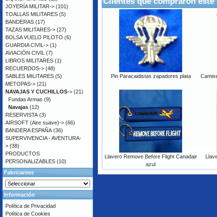
Clientes que compraron este
JOYERÍA MILITAR->
(101)
TOALLAS MILITARES
(5)
BANDERAS
(17)
TAZAS MILITARES->
(27)
BOLSA VUELO PILOTO
(6)
GUARDIA CIVIL->
(1)
AVIACIÓN CIVIL
(7)
LIBROS MILITARES
(1)
RECUERDOS->
(48)
SABLES MILITARES
(5)
Pin Paracaidistas zapadores plata
Camise
METOPAS->
(21)
NAVAJAS Y CUCHILLOS
->
(21)
Fundas Armas
(9)
Navajas
(12)
RESERVISTA
(3)
AIRSOFT (Aire suave)->
(66)
BANDERA ESPAÑA
(36)
SUPERVIVENCIA - AVENTURA-
>
(38)
PRODUCTOS
Llavero Remove Before Flight Canadair
Llav
PERSONALIZABLES
(10)
azul
Fabricantes
Información
Política de Privacidad
Política de Cookies