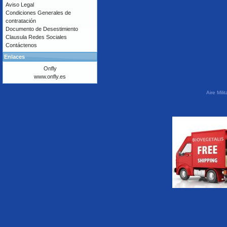
Aviso Legal
Condiciones Generales de
contratación
Documento de Desestimiento
Clausula Redes Sociales
Contáctenos
Enlaces
Onfly
www.onfly.es
Aire Mil