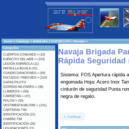
Inicio
»
Catálogo
»
NAVAJAS Y CUCHILLOS
»
Navajas
»
Categorías
Navaja Brigada Par
CUERPOS COMUNES->
(10)
Rápida Seguridad 
EJÉRCITO DEL AIRE->
(153)
LEGIÓN ESPAÑOLA
(11)
PATRULLA ÁGUILA
(31)
CONDECORACIONES->
(93)
Sistema: FOS Apertura rápida a
ESCUDOS / PARCHES->
(210)
engomada Hoja: Acero Inox Tama
GAFAS PILOTO
GORRAS MILITARES->
(38)
cinturón de seguridad Punta ro
LLAVEROS->
(59)
negra de regalo.
CAMISETAS->
(47)
POLOS->
(33)
VESTIMENTA MILITAR->
(141)
CARTERAS TIM
IDENTIFICACIÓN
(21)
Continuar
CHAPAS TIM
IDENTIFICACIÓN
(26)
LIQUIDACIONES
(11)