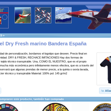
ES
»
el Dry Fresh marino Bandera España
idad de personalización, bordamos el logotipo que deseen. Precio final en
cantidad. DRY & FRESH, RECHACE IMITACIONES Hay dos formas de
 tejido técnico transpirable. Una, COMO EL NUESTRO, que es el propio
a, mucha más económica pero infinitamente menos efectiva, que es a través del
observará que algunas prendas de menor precio, a la quinta o sexta lavada,
ter técnico y transpirable Material: 100% pol. 145 gr/m2
Añad
compraron este producto, también han comprado