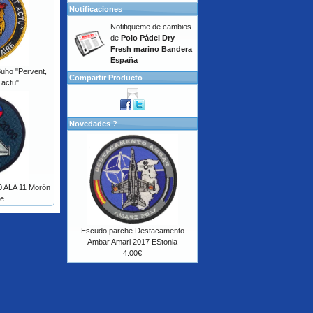
Notificaciones
Notifiqueme de cambios
de
Polo Pádel Dry
Fresh marino Bandera
España
uho "Pervent,
Compartir Producto
 actu"
Novedades ?
 ALA 11 Morón
de
Escudo parche Destacamento
Ambar Amari 2017 EStonia
4.00€