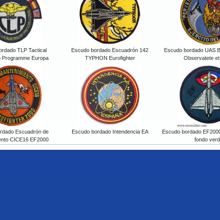
rdado TLP Tactical
Escudo bordado Escuadrón 142
Escudo bordado UAS B
p Programme Europa
TYPHON Eurofighter
Observatete et
rdado Escuadrón de
Escudo bordado Intendencia EA
Escudo bordado EF2000
ento CICE16 EF2000
fondo ver