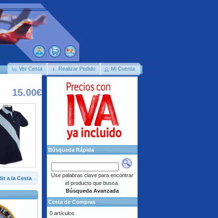
Ver Cesta
Realizar Pedido
Mi Cuenta
15.00€
Búsqueda Rápida
Use palabras clave para encontrar
ir a la Cesta
el producto que busca.
Búsqueda Avanzada
Cesta de Compras
0 artículos