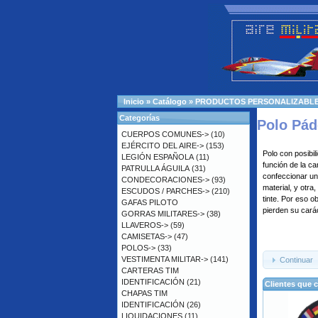
Inicio
»
Catálogo
»
PRODUCTOS PERSONALIZABL
Categorías
Polo Pád
CUERPOS COMUNES->
(10)
EJÉRCITO DEL AIRE->
(153)
Polo con posibil
LEGIÓN ESPAÑOLA
(11)
función de la 
PATRULLA ÁGUILA
(31)
confeccionar un
CONDECORACIONES->
(93)
material, y otr
ESCUDOS / PARCHES->
(210)
tinte. Por eso 
GAFAS PILOTO
pierden su carác
GORRAS MILITARES->
(38)
LLAVEROS->
(59)
CAMISETAS->
(47)
POLOS->
(33)
VESTIMENTA MILITAR->
(141)
Continuar
CARTERAS TIM
IDENTIFICACIÓN
(21)
Clientes que 
CHAPAS TIM
IDENTIFICACIÓN
(26)
LIQUIDACIONES
(11)