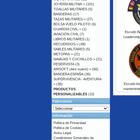
JOYERÍA MILITAR->
(101)
TOALLAS MILITARES
(5)
BANDERAS
(17)
TAZAS MILITARES->
(27)
BOLSA VUELO PILOTO
(6)
GUARDIA CIVIL->
(1)
Escudo Bo
AVIACIÓN CIVIL
(7)
Leadershi
LIBROS MILITARES
(1)
RECUERDOS->
(48)
SABLES MILITARES
(5)
METOPAS->
(21)
NAVAJAS Y CUCHILLOS->
(21)
RESERVISTA
(3)
AIRSOFT (Aire suave)->
(66)
BANDERA ESPAÑA
(36)
SUPERVIVENCIA - AVENTURA-
Escudo bo
>
(38)
mantenimi
PRODUCTOS
PERSONALIZABLES
(10)
Fabricantes
Información
Política de Privacidad
Política de Cookies
Aviso Legal
Condiciones Generales de