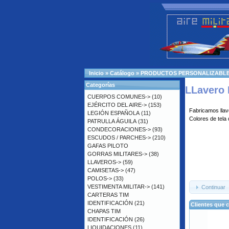
Inicio
»
Catálogo
»
PRODUCTOS PERSONALIZABL
Categorías
LLavero 
CUERPOS COMUNES->
(10)
EJÉRCITO DEL AIRE->
(153)
Fabricamos llav
LEGIÓN ESPAÑOLA
(11)
Colores de tela 
PATRULLA ÁGUILA
(31)
CONDECORACIONES->
(93)
ESCUDOS / PARCHES->
(210)
GAFAS PILOTO
GORRAS MILITARES->
(38)
LLAVEROS->
(59)
CAMISETAS->
(47)
POLOS->
(33)
VESTIMENTA MILITAR->
(141)
Continuar
CARTERAS TIM
IDENTIFICACIÓN
(21)
Clientes que 
CHAPAS TIM
IDENTIFICACIÓN
(26)
LIQUIDACIONES
(11)