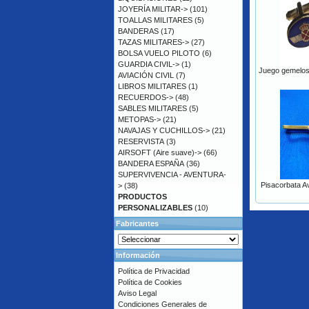
JOYERÍA MILITAR->
(101)
TOALLAS MILITARES
(5)
BANDERAS
(17)
TAZAS MILITARES->
(27)
BOLSA VUELO PILOTO
(6)
GUARDIA CIVIL->
(1)
Juego gemelos 
AVIACIÓN CIVIL
(7)
LIBROS MILITARES
(1)
RECUERDOS->
(48)
SABLES MILITARES
(5)
METOPAS->
(21)
NAVAJAS Y CUCHILLOS->
(21)
RESERVISTA
(3)
AIRSOFT (Aire suave)->
(66)
BANDERA ESPAÑA
(36)
SUPERVIVENCIA - AVENTURA-
Pisacorbata Av
>
(38)
PRODUCTOS
PERSONALIZABLES
(10)
Fabricantes
Información
Política de Privacidad
Política de Cookies
Aviso Legal
Condiciones Generales de