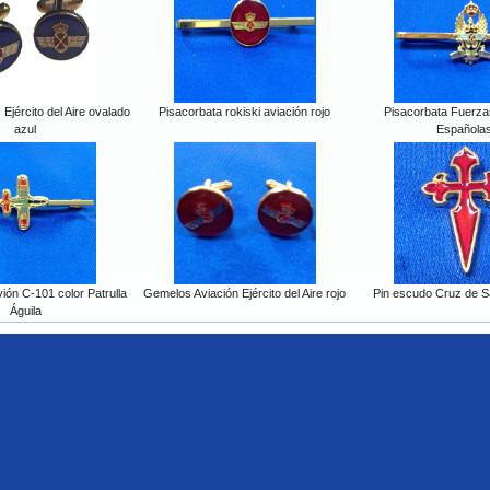
Ejército del Aire ovalado
Pisacorbata rokiski aviación rojo
Pisacorbata Fuerz
azul
Española
ión C-101 color Patrulla
Gemelos Aviación Ejército del Aire rojo
Pin escudo Cruz de Sa
Águila