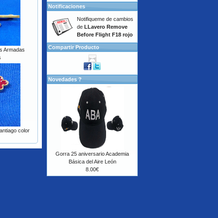
Notificaciones
Notifiqueme de cambios
de
LLavero Remove
Before Flight F18 rojo
Compartir Producto
as Armadas
s
Novedades ?
ntiago color
Gorra 25 aniversario Academia
Básica del Aire León
8.00€