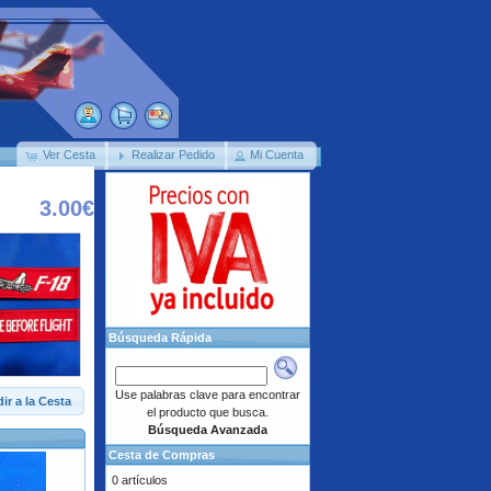
Ver Cesta
Realizar Pedido
Mi Cuenta
3.00€
Búsqueda Rápida
Use palabras clave para encontrar
ir a la Cesta
el producto que busca.
Búsqueda Avanzada
Cesta de Compras
0 artículos