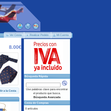
Ver Cesta
Realizar Pedido
Mi Cuenta
8.00€
Búsqueda Rápida
Use palabras clave para encontrar
ir a la Cesta
el producto que busca.
Búsqueda Avanzada
Cesta de Compras
0 artículos