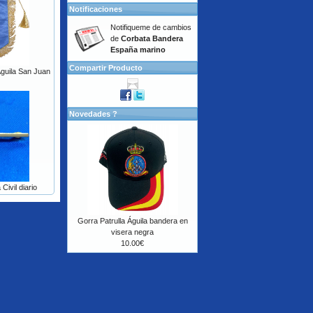
Notificaciones
Notifiqueme de cambios
de
Corbata Bandera
España marino
Compartir Producto
guila San Juan
Novedades ?
Civil diario
Gorra Patrulla Águila bandera en
visera negra
10.00€