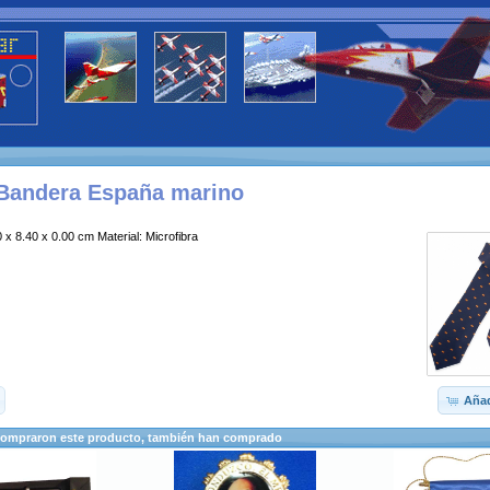
Bandera España marino
 x 8.40 x 0.00 cm Material: Microfibra
Añad
compraron este producto, también han comprado