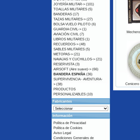
JOYERÍA MILITAR->
(101)
TOALLAS MILITARES
(5)
BANDERAS
(17)
TAZAS MILITARES->
(27)
BOLSA VUELO PILOTO
(6)
GUARDIA CIVIL->
(1)
Mechero 
AVIACIÓN CIVIL
(7)
LIBROS MILITARES
(1)
RECUERDOS->
(48)
SABLES MILITARES
(5)
METOPAS->
(21)
NAVAJAS Y CUCHILLOS->
(21)
RESERVISTA
(3)
AIRSOFT (Aire suave)->
(66)
BANDERA ESPAÑA
(36)
SUPERVIVENCIA - AVENTURA-
Cenicero
>
(38)
PRODUCTOS
PERSONALIZABLES
(10)
Fabricantes
Información
Política de Privacidad
Política de Cookies
Aviso Legal
Condiciones Generales de