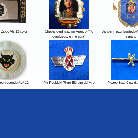
Zippo Ala 12 color
Chapa Identificación Franco, "Yo
Banderín azul bordado A
conduzco, él me guia"
a mano
 con escudo ALA 12
Pin Roskiski Piloto Ejército del Aire
Pisacorbata Guardia 