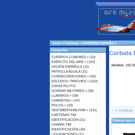
Inicio
»
Catálogo
»
BANDERA ESPAÑA
»
Categorías
Corbata 
CUERPOS COMUNES->
(10)
EJÉRCITO DEL AIRE->
(153)
Medidas: 155.00
LEGIÓN ESPAÑOLA
(11)
PATRULLA ÁGUILA
(31)
CONDECORACIONES->
(93)
ESCUDOS / PARCHES->
(210)
GAFAS PILOTO
GORRAS MILITARES->
(38)
LLAVEROS->
(59)
CAMISETAS->
(47)
POLOS->
(33)
VESTIMENTA MILITAR->
(141)
Continuar
CARTERAS TIM
IDENTIFICACIÓN
(21)
Clientes que 
CHAPAS TIM
IDENTIFICACIÓN
(26)
LIQUIDACIONES
(11)