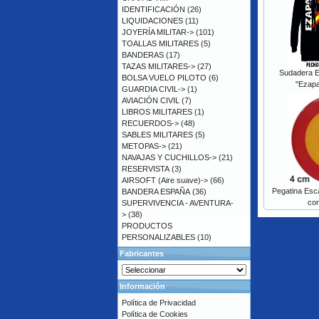
IDENTIFICACIÓN
(26)
LIQUIDACIONES
(11)
JOYERÍA MILITAR->
(101)
TOALLAS MILITARES
(5)
BANDERAS
(17)
TAZAS MILITARES->
(27)
Sudadera 
BOLSA VUELO PILOTO
(6)
"Ezapa
GUARDIA CIVIL->
(1)
AVIACIÓN CIVIL
(7)
LIBROS MILITARES
(1)
RECUERDOS->
(48)
SABLES MILITARES
(5)
METOPAS->
(21)
NAVAJAS Y CUCHILLOS->
(21)
RESERVISTA
(3)
AIRSOFT (Aire suave)->
(66)
Pegatina Esc
BANDERA ESPAÑA
(36)
con
SUPERVIVENCIA - AVENTURA-
>
(38)
PRODUCTOS
PERSONALIZABLES
(10)
Fabricantes
Información
Política de Privacidad
Política de Cookies