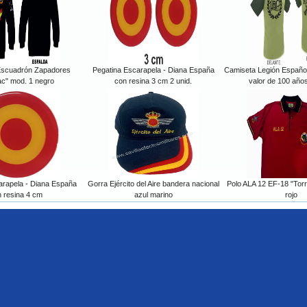
Escuadrón Zapadores
Pegatina Escarapela - Diana España
Camiseta Legión Español
c" mod. 1 negro
con resina 3 cm 2 unid.
valor de 100 años
arapela - Diana España
Gorra Ejército del Aire bandera nacional
Polo ALA 12 EF-18 "Torr
 resina 4 cm
azul marino
rojo