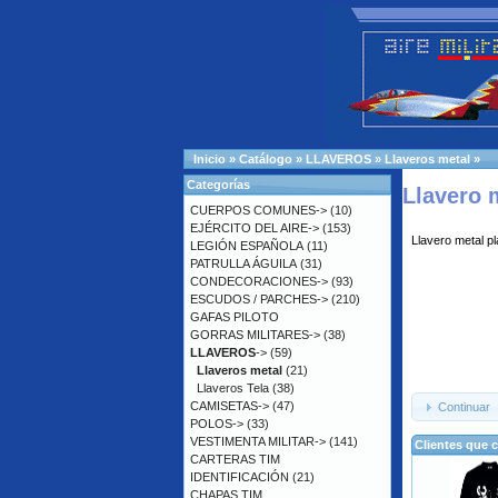
Inicio
»
Catálogo
»
LLAVEROS
»
Llaveros metal
»
Categorías
Llavero 
CUERPOS COMUNES->
(10)
EJÉRCITO DEL AIRE->
(153)
Llavero metal p
LEGIÓN ESPAÑOLA
(11)
PATRULLA ÁGUILA
(31)
CONDECORACIONES->
(93)
ESCUDOS / PARCHES->
(210)
GAFAS PILOTO
GORRAS MILITARES->
(38)
LLAVEROS
->
(59)
Llaveros metal
(21)
Llaveros Tela
(38)
CAMISETAS->
(47)
Continuar
POLOS->
(33)
VESTIMENTA MILITAR->
(141)
Clientes que 
CARTERAS TIM
IDENTIFICACIÓN
(21)
CHAPAS TIM