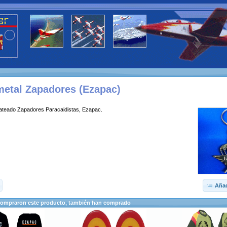
metal Zapadores (Ezapac)
lateado Zapadores Paracaidistas, Ezapac.
Añad
compraron este producto, también han comprado