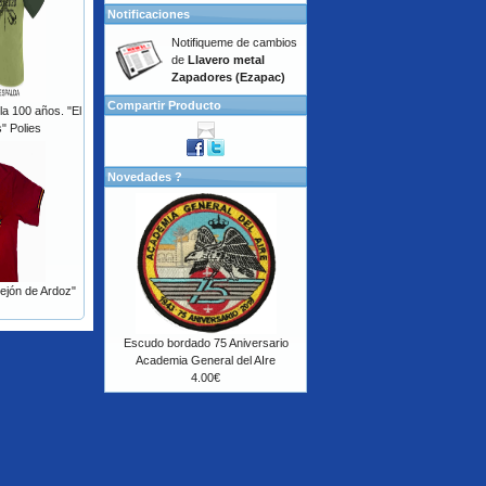
Notificaciones
Notifiqueme de cambios
de
Llavero metal
Zapadores (Ezapac)
Compartir Producto
a 100 años. "El
" Polies
Novedades ?
ejón de Ardoz"
Escudo bordado 75 Aniversario
Academia General del AIre
4.00€