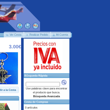
Ver Cesta
Realizar Pedido
Mi Cuenta
3.00€
Búsqueda Rápida
Use palabras clave para encontrar
ir a la Cesta
el producto que busca.
Búsqueda Avanzada
Cesta de Compras
0 artículos