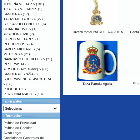
JOYERÍA MILITAR->
(101)
TOALLAS MILITARES
(5)
BANDERAS
(17)
TAZAS MILITARES->
(27)
BOLSA VUELO PILOTO
(6)
GUARDIA CIVIL->
(1)
Llavero metal PATRULLA ÁGUILA
Gorra 
AVIACIÓN CIVIL
(7)
LIBROS MILITARES
(1)
RECUERDOS->
(48)
SABLES MILITARES
(5)
METOPAS->
(21)
NAVAJAS Y CUCHILLOS->
(21)
RESERVISTA
(3)
AIRSOFT (Aire suave)->
(66)
BANDERA ESPAÑA
(36)
SUPERVIVENCIA - AVENTURA-
Taza Patrulla Aguila
Escu
>
(38)
PRODUCTOS
PERSONALIZABLES
(10)
Fabricantes
Información
Política de Privacidad
Política de Cookies
Aviso Legal
Condiciones Generales de