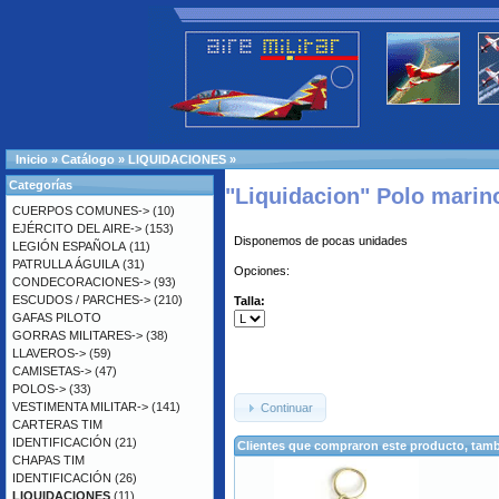
Inicio
»
Catálogo
»
LIQUIDACIONES
»
Categorías
"Liquidacion" Polo marin
CUERPOS COMUNES->
(10)
EJÉRCITO DEL AIRE->
(153)
Disponemos de pocas unidades
LEGIÓN ESPAÑOLA
(11)
PATRULLA ÁGUILA
(31)
Opciones:
CONDECORACIONES->
(93)
ESCUDOS / PARCHES->
(210)
Talla:
GAFAS PILOTO
GORRAS MILITARES->
(38)
LLAVEROS->
(59)
CAMISETAS->
(47)
POLOS->
(33)
VESTIMENTA MILITAR->
(141)
Continuar
CARTERAS TIM
IDENTIFICACIÓN
(21)
Clientes que compraron este producto, ta
CHAPAS TIM
IDENTIFICACIÓN
(26)
LIQUIDACIONES
(11)