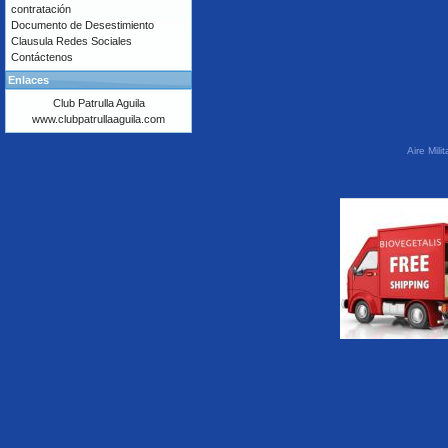
contratación
Documento de Desestimiento
Clausula Redes Sociales
Contáctenos
Enlaces
Club Patrulla Aguila
www.clubpatrullaaguila.com
Aire Mil