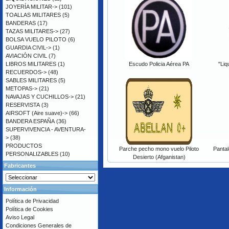
JOYERÍA MILITAR->
(101)
TOALLAS MILITARES
(5)
BANDERAS
(17)
TAZAS MILITARES->
(27)
BOLSA VUELO PILOTO
(6)
GUARDIA CIVIL->
(1)
AVIACIÓN CIVIL
(7)
LIBROS MILITARES
(1)
Escudo Policia Aérea PA
"Liq
RECUERDOS->
(48)
SABLES MILITARES
(5)
METOPAS->
(21)
NAVAJAS Y CUCHILLOS->
(21)
RESERVISTA
(3)
AIRSOFT (Aire suave)->
(66)
BANDERA ESPAÑA
(36)
SUPERVIVENCIA - AVENTURA-
>
(38)
PRODUCTOS
Parche pecho mono vuelo Piloto
Pantal
PERSONALIZABLES
(10)
Desierto (Afganistan)
Fabricantes
Información
Política de Privacidad
Política de Cookies
Aviso Legal
Condiciones Generales de