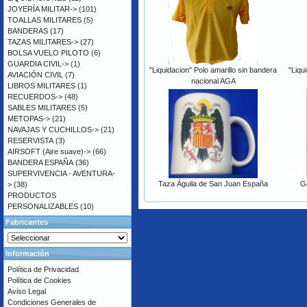
JOYERÍA MILITAR->
(101)
TOALLAS MILITARES
(5)
BANDERAS
(17)
TAZAS MILITARES->
(27)
BOLSA VUELO PILOTO
(6)
GUARDIA CIVIL->
(1)
"Liquidacion" Polo amarillo sin bandera
"Liqu
AVIACIÓN CIVIL
(7)
nacional AGA
LIBROS MILITARES
(1)
RECUERDOS->
(48)
SABLES MILITARES
(5)
METOPAS->
(21)
NAVAJAS Y CUCHILLOS->
(21)
RESERVISTA
(3)
AIRSOFT (Aire suave)->
(66)
BANDERA ESPAÑA
(36)
SUPERVIVENCIA - AVENTURA-
Taza Águila de San Juan España
Go
>
(38)
PRODUCTOS
PERSONALIZABLES
(10)
Fabricantes
Información
Política de Privacidad
Política de Cookies
Aviso Legal
Condiciones Generales de