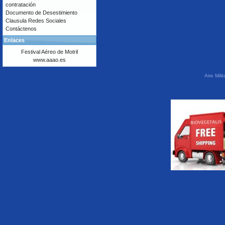
contratación
Documento de Desestimiento
Clausula Redes Sociales
Contáctenos
Enlaces
Festival Aéreo de Motril
www.aaao.es
Aire Mil