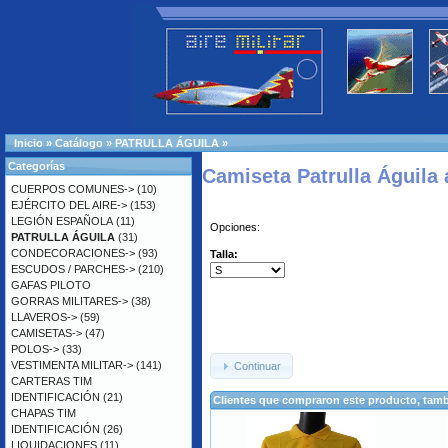
Inicio
»
Catálogo
»
PATRULLA ÁGUILA
»
Categorías
Camiseta Patrulla Águila 
CUERPOS COMUNES->
(10)
EJÉRCITO DEL AIRE->
(153)
LEGIÓN ESPAÑOLA
(11)
Opciones:
PATRULLA ÁGUILA
(31)
CONDECORACIONES->
(93)
Talla:
ESCUDOS / PARCHES->
(210)
GAFAS PILOTO
GORRAS MILITARES->
(38)
LLAVEROS->
(59)
CAMISETAS->
(47)
POLOS->
(33)
VESTIMENTA MILITAR->
(141)
Continuar
CARTERAS TIM
IDENTIFICACIÓN
(21)
Clientes que compraron este producto, ta
CHAPAS TIM
IDENTIFICACIÓN
(26)
LIQUIDACIONES
(11)