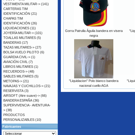
VESTIMENTA MILITAR->
(141)
CARTERAS TIM
IDENTIFICACIÓN
(21)
CHAPAS TIM
IDENTIFICACIÓN
(26)
LIQUIDACIONES
(11)
Gorra Patrulla Águila bandera en visera
"Liq
JOYERÍA MILITAR->
(101)
negra
TOALLAS MILITARES
(5)
BANDERAS
(17)
TAZAS MILITARES->
(27)
BOLSA VUELO PILOTO
(6)
GUARDIA CIVIL->
(1)
AVIACIÓN CIVIL
(7)
LIBROS MILITARES
(1)
RECUERDOS->
(48)
SABLES MILITARES
(5)
"Liquidacion" Polo blanco bandera
"Liqu
METOPAS->
(21)
nacional cuello AGA
NAVAJAS Y CUCHILLOS->
(21)
RESERVISTA
(3)
AIRSOFT (Aire suave)->
(66)
BANDERA ESPAÑA
(36)
SUPERVIVENCIA - AVENTURA-
>
(38)
PRODUCTOS
PERSONALIZABLES
(10)
Fabricantes