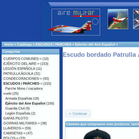
Inicio
»
Catálogo
»
ESCUDOS / PARCHES
»
Ejército del Aire Español
»
Categorías
Escudo bordado Patrulla Á
CUERPOS COMUNES->
(10)
EJÉRCITO DEL AIRE->
(153)
LEGIÓN ESPAÑOLA
(11)
PATRULLA ÁGUILA
(31)
CONDECORACIONES->
(93)
ESCUDOS / PARCHES
->
(210)
Parche Mono / cazadora
vuelo
(25)
Armada Española
(18)
Ejército del Aire Español
(156)
Guardia Civil
(9)
Legión Española
(2)
Continuar
GAFAS PILOTO
GORRAS MILITARES->
(38)
Clientes que compraron este producto, ta
LLAVEROS->
(59)
CAMISETAS->
(47)
POLOS->
(33)