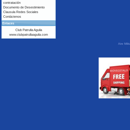
contratación
Documento de Desestimiento
Clausula Redes Sociales
Contáctenos
Enlaces
Club Patrulla Aguila
www.clubpatrullaaguila.com
Aire Mil