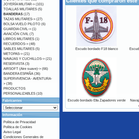
Clientes que compraron este
JOYERÍA MILITAR->
(101)
TOALLAS MILITARES
(5)
BANDERAS
(17)
TAZAS MILITARES->
(27)
BOLSA VUELO PILOTO
(6)
GUARDIA CIVIL->
(1)
AVIACIÓN CIVIL
(7)
LIBROS MILITARES
(1)
RECUERDOS->
(48)
SABLES MILITARES
(5)
Escudo bordado F18 blanco
Escud
METOPAS->
(21)
NAVAJAS Y CUCHILLOS->
(21)
RESERVISTA
(3)
AIRSOFT (Aire suave)->
(66)
BANDERA ESPAÑA
(36)
SUPERVIVENCIA - AVENTURA-
>
(38)
PRODUCTOS
PERSONALIZABLES
(10)
Escudo bordado Ella Zapadores verde
Navaj
Fabricantes
Información
Política de Privacidad
Política de Cookies
Aviso Legal
Condiciones Generales de