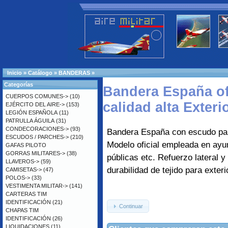
Inicio
»
Catálogo
»
BANDERAS
»
Categorías
Bandera España of
CUERPOS COMUNES->
(10)
calidad alta Exteri
EJÉRCITO DEL AIRE->
(153)
LEGIÓN ESPAÑOLA
(11)
PATRULLA ÁGUILA
(31)
CONDECORACIONES->
(93)
Bandera España con escudo par
ESCUDOS / PARCHES->
(210)
Modelo oficial empleada en ayu
GAFAS PILOTO
GORRAS MILITARES->
(38)
públicas etc. Refuerzo lateral y 
LLAVEROS->
(59)
durabilidad de tejido para exteri
CAMISETAS->
(47)
POLOS->
(33)
VESTIMENTA MILITAR->
(141)
CARTERAS TIM
IDENTIFICACIÓN
(21)
Continuar
CHAPAS TIM
IDENTIFICACIÓN
(26)
LIQUIDACIONES
(11)