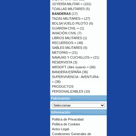
JOYERÍA MILITAR->
(101)
TOALLAS MILITARES
(5)
BANDERAS
(17)
TAZAS MILITARES->
(27)
BOLSA VUELO PILOTO
(6)
GUARDIA CIVIL->
(1)
AVIACIÓN CIVIL
(7)
LIBROS MILITARES
(1)
RECUERDOS->
(48)
SABLES MILITARES
(5)
METOPAS->
(21)
NAVAJAS Y CUCHILLOS->
(21)
RESERVISTA
(3)
AIRSOFT (Aire suave)->
(66)
BANDERA ESPAÑA
(36)
SUPERVIVENCIA - AVENTURA-
>
(38)
PRODUCTOS
PERSONALIZABLES
(10)
Fabricantes
Información
Política de Privacidad
Política de Cookies
Aviso Legal
Condiciones Generales de