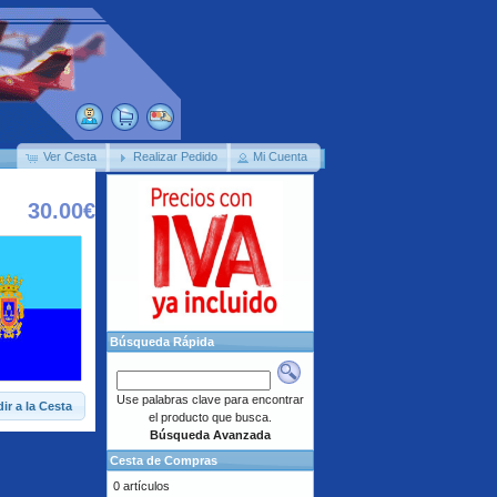
Ver Cesta
Realizar Pedido
Mi Cuenta
30.00€
Búsqueda Rápida
Use palabras clave para encontrar
ir a la Cesta
el producto que busca.
Búsqueda Avanzada
Cesta de Compras
0 artículos