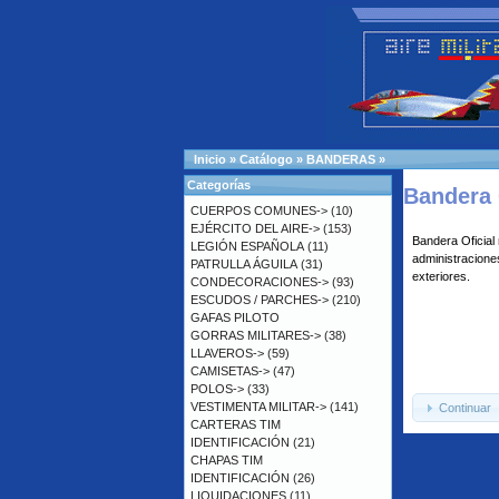
Inicio
»
Catálogo
»
BANDERAS
»
Categorías
Bandera 
CUERPOS COMUNES->
(10)
EJÉRCITO DEL AIRE->
(153)
Bandera Oficial
LEGIÓN ESPAÑOLA
(11)
administraciones
PATRULLA ÁGUILA
(31)
exteriores.
CONDECORACIONES->
(93)
ESCUDOS / PARCHES->
(210)
GAFAS PILOTO
GORRAS MILITARES->
(38)
LLAVEROS->
(59)
CAMISETAS->
(47)
POLOS->
(33)
VESTIMENTA MILITAR->
(141)
Continuar
CARTERAS TIM
IDENTIFICACIÓN
(21)
CHAPAS TIM
IDENTIFICACIÓN
(26)
LIQUIDACIONES
(11)