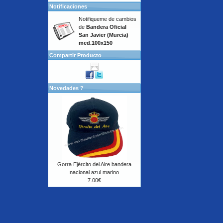
Notificaciones
Notifiqueme de cambios
de
Bandera Oficial
San Javier (Murcia)
med.100x150
Compartir Producto
Novedades ?
Gorra Ejército del Aire bandera
nacional azul marino
7.00€