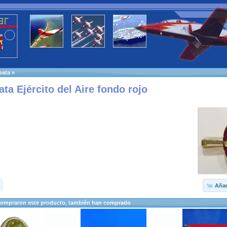
bata
»
ta Ejército del Aire fondo rojo
Añad
compraron este producto, también han comprado