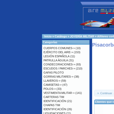
Inicio
»
Catálogo
»
JOYERÍA MILITAR
»
Alfileres cor
Categorías
Pisacorba
CUERPOS COMUNES->
(10)
EJÉRCITO DEL AIRE->
(153)
LEGIÓN ESPAÑOLA
(11)
PATRULLA ÁGUILA
(31)
CONDECORACIONES->
(93)
ESCUDOS / PARCHES->
(210)
GAFAS PILOTO
GORRAS MILITARES->
(38)
LLAVEROS->
(59)
CAMISETAS->
(47)
POLOS->
(33)
VESTIMENTA MILITAR->
(141)
Continuar
CARTERAS TIM
IDENTIFICACIÓN
(21)
Clientes que 
CHAPAS TIM
IDENTIFICACIÓN
(26)
LIQUIDACIONES
(11)