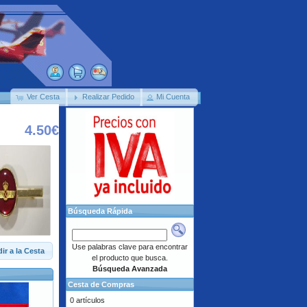
Ver Cesta
Realizar Pedido
Mi Cuenta
4.50€
Búsqueda Rápida
Use palabras clave para encontrar
ir a la Cesta
el producto que busca.
Búsqueda Avanzada
Cesta de Compras
0 artículos