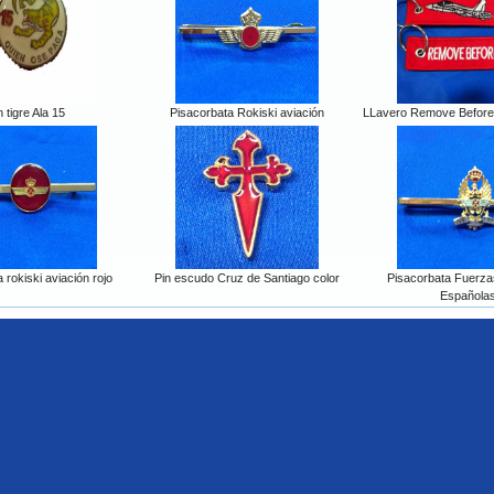
n tigre Ala 15
Pisacorbata Rokiski aviación
LLavero Remove Before F
 rokiski aviación rojo
Pin escudo Cruz de Santiago color
Pisacorbata Fuerz
Española