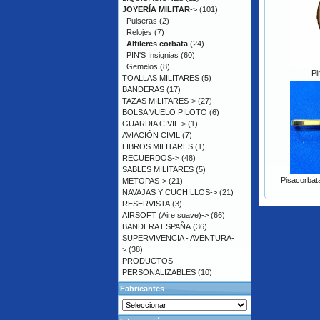
JOYERÍA MILITAR
->
(101)
Pulseras
(2)
Relojes
(7)
Alfileres corbata
(24)
PIN'S Insignias
(60)
Gemelos
(8)
Pi
TOALLAS MILITARES
(5)
BANDERAS
(17)
TAZAS MILITARES->
(27)
BOLSA VUELO PILOTO
(6)
GUARDIA CIVIL->
(1)
AVIACIÓN CIVIL
(7)
LIBROS MILITARES
(1)
RECUERDOS->
(48)
SABLES MILITARES
(5)
Pisacorbata
METOPAS->
(21)
NAVAJAS Y CUCHILLOS->
(21)
RESERVISTA
(3)
AIRSOFT (Aire suave)->
(66)
BANDERA ESPAÑA
(36)
SUPERVIVENCIA - AVENTURA-
>
(38)
PRODUCTOS
PERSONALIZABLES
(10)
Fabricantes