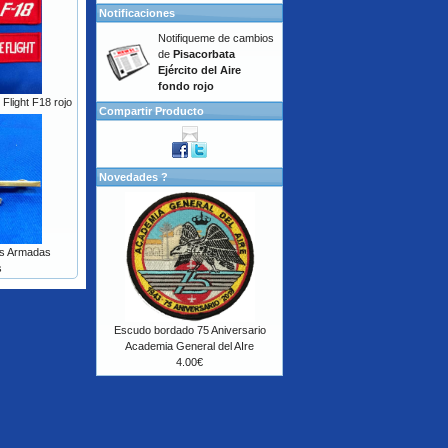
Notificaciones
Notifiqueme de cambios
de
Pisacorbata
Ejército del Aire
fondo rojo
light F18 rojo
Compartir Producto
Novedades ?
as Armadas
s
Escudo bordado 75 Aniversario
Academia General del AIre
4.00€