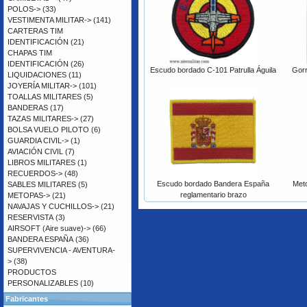
POLOS->
(33)
VESTIMENTA MILITAR->
(141)
CARTERAS TIM
IDENTIFICACIÓN
(21)
CHAPAS TIM
IDENTIFICACIÓN
(26)
Escudo bordado C-101 Patrulla Águila
Gorr
LIQUIDACIONES
(11)
JOYERÍA MILITAR->
(101)
TOALLAS MILITARES
(5)
BANDERAS
(17)
TAZAS MILITARES->
(27)
BOLSA VUELO PILOTO
(6)
GUARDIA CIVIL->
(1)
AVIACIÓN CIVIL
(7)
LIBROS MILITARES
(1)
RECUERDOS->
(48)
Escudo bordado Bandera España
Meto
SABLES MILITARES
(5)
reglamentario brazo
METOPAS->
(21)
NAVAJAS Y CUCHILLOS->
(21)
RESERVISTA
(3)
AIRSOFT (Aire suave)->
(66)
BANDERA ESPAÑA
(36)
SUPERVIVENCIA - AVENTURA-
>
(38)
PRODUCTOS
PERSONALIZABLES
(10)
Fabricantes