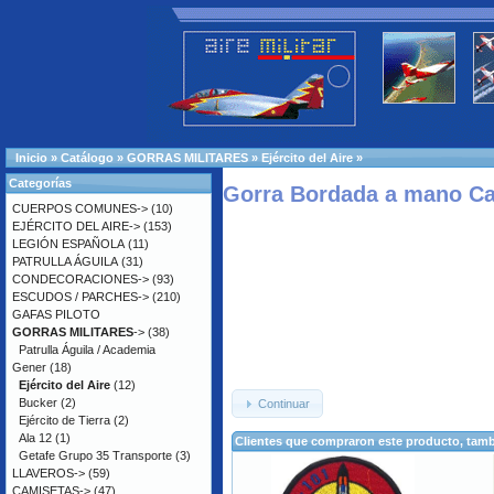
Inicio
»
Catálogo
»
GORRAS MILITARES
»
Ejército del Aire
»
Categorías
Gorra Bordada a mano Ca
CUERPOS COMUNES->
(10)
EJÉRCITO DEL AIRE->
(153)
LEGIÓN ESPAÑOLA
(11)
PATRULLA ÁGUILA
(31)
CONDECORACIONES->
(93)
ESCUDOS / PARCHES->
(210)
GAFAS PILOTO
GORRAS MILITARES
->
(38)
Patrulla Águila / Academia
Gener
(18)
Ejército del Aire
(12)
Bucker
(2)
Continuar
Ejército de Tierra
(2)
Ala 12
(1)
Clientes que compraron este producto, ta
Getafe Grupo 35 Transporte
(3)
LLAVEROS->
(59)
CAMISETAS->
(47)