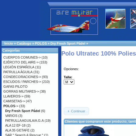
Inicio
»
Catálogo
»
POLOS
»
Dry Fresh Sport Pádel
»
Categorías
Polo Ultratec 100% Polie
CUERPOS COMUNES->
(10)
EJÉRCITO DEL AIRE->
(153)
LEGIÓN ESPAÑOLA
(11)
Opciones:
PATRULLA ÁGUILA
(31)
CONDECORACIONES->
(93)
Talla:
ESCUDOS / PARCHES->
(210)
GAFAS PILOTO
GORRAS MILITARES->
(38)
LLAVEROS->
(59)
CAMISETAS->
(47)
POLOS
->
(33)
Dry Fresh Sport Pádel
(6)
Continuar
VARIOS
(3)
PATRULLA AGUILA/A.G.A
(19)
Clientes que compraron este producto, ta
ALA 12 EF-18
(2)
ALA 35 GETAFE
(2)
SAR " Search & Rescue "
(1)