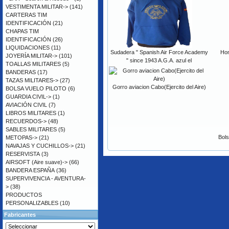
VESTIMENTA MILITAR->
(141)
CARTERAS TIM
IDENTIFICACIÓN
(21)
CHAPAS TIM
IDENTIFICACIÓN
(26)
LIQUIDACIONES
(11)
Sudadera " Spanish Air Force Academy
Hom
JOYERÍA MILITAR->
(101)
" since 1943 A.G.A. azul el
TOALLAS MILITARES
(5)
BANDERAS
(17)
TAZAS MILITARES->
(27)
Gorro aviacion Cabo(Ejercito del Aire)
BOLSA VUELO PILOTO
(6)
GUARDIA CIVIL->
(1)
AVIACIÓN CIVIL
(7)
LIBROS MILITARES
(1)
RECUERDOS->
(48)
SABLES MILITARES
(5)
Bols
METOPAS->
(21)
NAVAJAS Y CUCHILLOS->
(21)
RESERVISTA
(3)
AIRSOFT (Aire suave)->
(66)
BANDERA ESPAÑA
(36)
SUPERVIVENCIA - AVENTURA-
>
(38)
PRODUCTOS
PERSONALIZABLES
(10)
Fabricantes