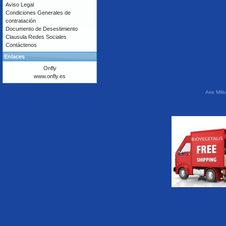
Aviso Legal
Condiciones Generales de
contratación
Documento de Desestimiento
Clausula Redes Sociales
Contáctenos
Enlaces
Onfly
www.onfly.es
Aire Mil