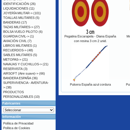
IDENTIFICACIÓN
(26)
LIQUIDACIONES
(11)
JOYERÍA MILITAR->
(101)
TOALLAS MILITARES
(5)
BANDERAS
(17)
TAZAS MILITARES->
(27)
BOLSA VUELO PILOTO
(6)
GUARDIA CIVIL->
(1)
Pegatina Escarapela - Diana España
Mo
AVIACIÓN CIVIL
(7)
con resina 3 cm 2 unid.
LIBROS MILITARES
(1)
RECUERDOS->
(48)
SABLES MILITARES
(5)
METOPAS->
(21)
NAVAJAS Y CUCHILLOS->
(21)
RESERVISTA
(3)
AIRSOFT (Aire suave)->
(66)
BANDERA ESPAÑA
(36)
SUPERVIVENCIA - AVENTURA-
Pulsera España azul cordura
Pu
>
(38)
PRODUCTOS
PERSONALIZABLES
(10)
Fabricantes
Información
Política de Privacidad
Política de Cookies