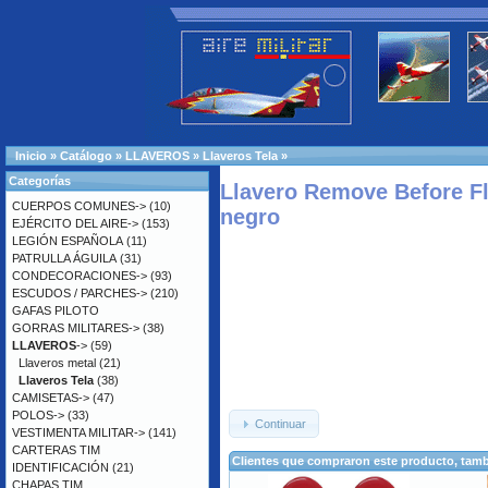
Inicio
»
Catálogo
»
LLAVEROS
»
Llaveros Tela
»
Categorías
Llavero Remove Before Fl
CUERPOS COMUNES->
(10)
negro
EJÉRCITO DEL AIRE->
(153)
LEGIÓN ESPAÑOLA
(11)
PATRULLA ÁGUILA
(31)
CONDECORACIONES->
(93)
ESCUDOS / PARCHES->
(210)
GAFAS PILOTO
GORRAS MILITARES->
(38)
LLAVEROS
->
(59)
Llaveros metal
(21)
Llaveros Tela
(38)
CAMISETAS->
(47)
POLOS->
(33)
Continuar
VESTIMENTA MILITAR->
(141)
CARTERAS TIM
Clientes que compraron este producto, ta
IDENTIFICACIÓN
(21)
CHAPAS TIM