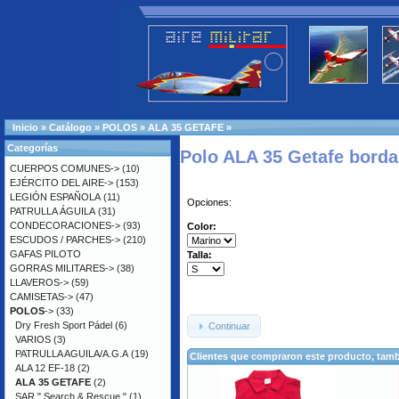
Inicio
»
Catálogo
»
POLOS
»
ALA 35 GETAFE
»
Categorías
Polo ALA 35 Getafe bord
CUERPOS COMUNES->
(10)
EJÉRCITO DEL AIRE->
(153)
LEGIÓN ESPAÑOLA
(11)
Opciones:
PATRULLA ÁGUILA
(31)
CONDECORACIONES->
(93)
Color:
ESCUDOS / PARCHES->
(210)
GAFAS PILOTO
Talla:
GORRAS MILITARES->
(38)
LLAVEROS->
(59)
CAMISETAS->
(47)
POLOS
->
(33)
Dry Fresh Sport Pádel
(6)
Continuar
VARIOS
(3)
PATRULLA AGUILA/A.G.A
(19)
Clientes que compraron este producto, ta
ALA 12 EF-18
(2)
ALA 35 GETAFE
(2)
SAR " Search & Rescue "
(1)