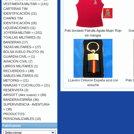
VESTIMENTA MILITAR->
(141)
CARTERAS TIM
IDENTIFICACIÓN
(21)
CHAPAS TIM
IDENTIFICACIÓN
(26)
LIQUIDACIONES
(11)
Polo bordado Patrulla Águila Mujer Rojo
Gor
JOYERÍA MILITAR->
(101)
sin mangas
TOALLAS MILITARES
(5)
BANDERAS
(17)
TAZAS MILITARES->
(27)
BOLSA VUELO PILOTO
(6)
GUARDIA CIVIL->
(1)
AVIACIÓN CIVIL
(7)
LIBROS MILITARES
(1)
RECUERDOS->
(48)
SABLES MILITARES
(5)
LLavero Cinturon España azul con
Polo 
METOPAS->
(21)
estuche
NAVAJAS Y CUCHILLOS->
(21)
RESERVISTA
(3)
AIRSOFT (Aire suave)->
(66)
BANDERA ESPAÑA
(36)
SUPERVIVENCIA - AVENTURA-
>
(38)
PRODUCTOS
PERSONALIZABLES
(10)
Fabricantes